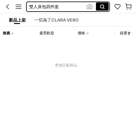
Pencil Skirt
莫代爾長褲
新品上架
一切為了CLARA VERO
米白色短版西裝外套
推薦
最受歡迎
價格
篩選
洋裝
銀色背心
Care Bears
暫無匹配商品。
孕婦裝
Under Armour