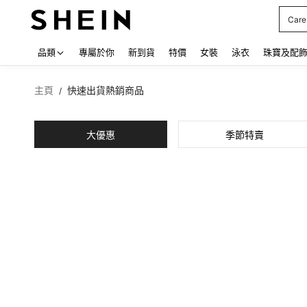
Care
Use up
品類
專屬於你
新到貨
特價
女裝
泳衣
珠寶及配
主頁
快速出貨熱銷商品
/
大優惠
季節特賣