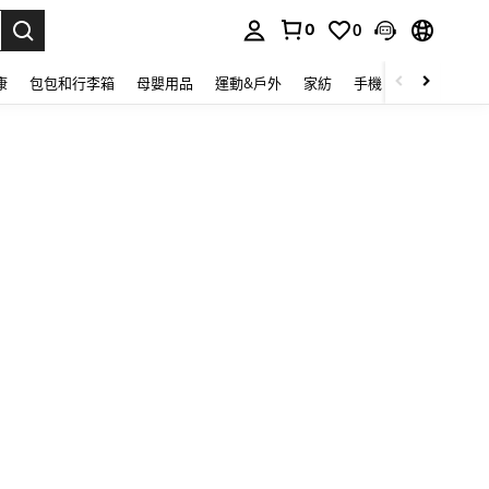
0
0
lect.
康
包包和行李箱
母嬰用品
運動&戶外
家紡
手機 & 手機配件