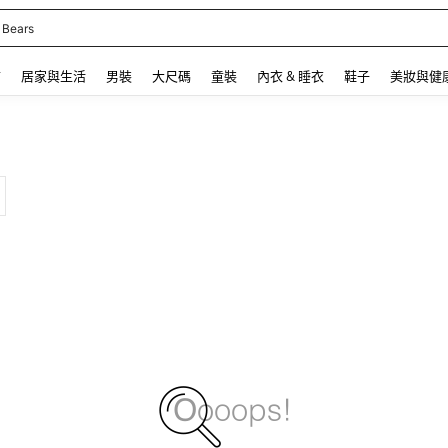
 Bears
 and down arrow keys to navigate search 最近搜尋 and 搜索發現. Press Enter to se
飾
居家與生活
男裝
大尺碼
童裝
內衣 & 睡衣
鞋子
美妝與健