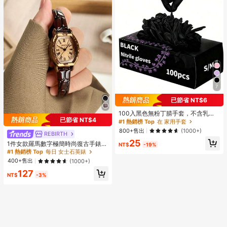
7
已節省 NT$6
100入黑色無粉丁腈手套，不含乳
已節省 NT$4
膠，一次性耐用家用清潔手套，適用
#1 熱銷榜 Top
在 家用手套
於染髮、紋身、機器維護與清潔，多
800+售出
(1000+)
REBIRTH
#1 熱銷榜 Top
每日 女士石英錶
用途護手，廚房必備，袋裝，4/50/1
25
00入，日常使用
回購率高的顧客
1件女款羅馬數字極簡時尚復古手錶，
NT$
-19%
適合日常裝飾
#1 熱銷榜 Top
#1 熱銷榜 Top
每日 女士石英錶
每日 女士石英錶
回購率高的顧客
回購率高的顧客
400+售出
(1000+)
#1 熱銷榜 Top
每日 女士石英錶
127
NT$
-3%
回購率高的顧客