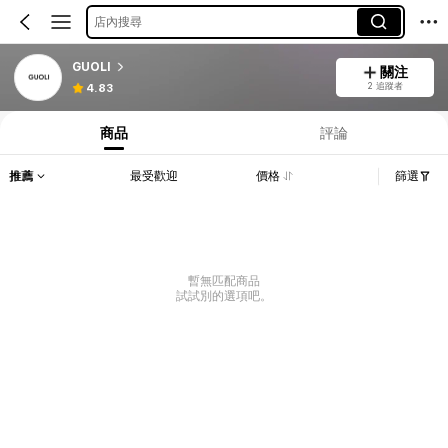
店內搜尋
GUOLI
關注
2 追蹤者
4.83
商品
評論
推薦
最受歡迎
價格
篩選
暫無匹配商品
試試別的選項吧。