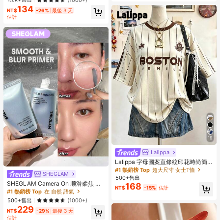
134
NT$
-26%
最後 3 天
估計
19
Lalippa
Lalippa 字母圖案直條紋印花時尚簡
約大版中長版圓領落肩女款T恤 朋友
#1 熱銷榜 Top
超大尺寸 女士T恤
SHEGLAM
禮物
500+售出
SHEGLAM Camera On 顺滑柔焦 妝
168
NT$
-15%
估計
前乳 品牌美妝化妝品 適合女士與女孩
#1 熱銷榜 Top
在 自然 語氣
500+售出
(1000+)
229
NT$
-29%
最後 3 天
估計