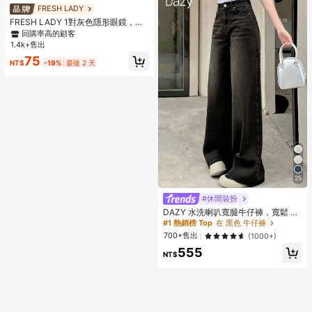
FRESH LADY
FRESH LADY 1對灰色隱形眼鏡，柔
和混色瞳孔，純欲女孩風格，適合日
回購率高的顧客
常佩戴、派對、杜拜妝容，年用期，1
1.4k+售出
4.20mm
75
NT$
-19%
最後 2 天
25
#休閒裝扮
DAZY 水洗喇叭寬腿牛仔褲，寬鬆 Y2
K 低腰牛仔褲，校園風
#1 熱銷榜 Top
在 黑色 牛仔褲
700+售出
(1000+)
555
NT$