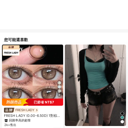
您可能還喜歡
4
已節省 NT$7
FRESH LADY
FRESH LADY (0.00-6.50D) 1對棕色
隱形眼鏡，微妙混色瞳孔，亮麗柔和
回購率高的顧客
鏡片，適合日常配戴、派對、杜拜妝
2k+售出
容，年戴，14.00mm