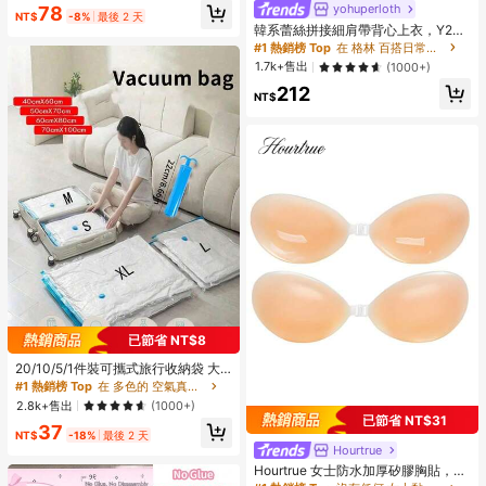
yohuperloth
78
NT$
-8%
最後 2 天
韓系蕾絲拼接細肩帶背心上衣，Y2K
風格，街頭休閒夏季穿搭
#1 熱銷榜 Top
在 格林 百搭日常上衣
1.7k+售出
(1000+)
212
NT$
已節省 NT$8
20/10/5/1件裝可攜式旅行收納袋 大
容量壓縮真空袋 可重複使用 折疊式收
#1 熱銷榜 Top
在 多色的 空氣真空袋和泵
納袋 行李袋 防塵包裝收納方塊 防潮
2.8k+售出
(1000+)
防蛀 省空間 適用於衣物、被褥、衣
已節省 NT$31
37
櫥，開學季適用
NT$
-18%
最後 2 天
Hourtrue
Hourtrue 女士防水加厚矽膠胸貼，適
合小胸提升與聚攏，婚禮攝影專用，