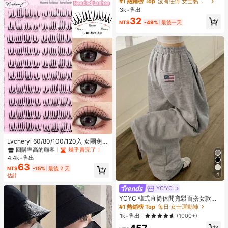
#1 熱銷榜 Top
沒有任何 女士黏性胸罩
適合伴娘使用
3k+售出
32
NT$
-49%
最後一天
#1 熱銷榜 Top
無需膠水，無需去除劑 單根睫毛
回購率高的顧客
幾乎賣完了！
#1 熱銷榜 Top
#1 熱銷榜 Top
無需膠水，無需去除劑 單根睫毛
無需膠水，無需去除劑 單根睫毛
Lvcheryl 60/80/100/120入 女團免膠
假睫毛 - 超薄自黏式睫毛接長 C捲，
回購率高的顧客
回購率高的顧客
幾乎賣完了！
幾乎賣完了！
無需膠水，自然外觀，適合初學者 DI
4.4k+售出
#1 熱銷榜 Top
無需膠水，無需去除劑 單根睫毛
Y 睫毛，派對長效持妝，柔軟質感睫
63
回購率高的顧客
幾乎賣完了！
NT$
-15%
最後 2 天
毛彩妝
4
估計
YC'YC
YCYC 韓式直筒休閒寬鬆百搭女款運
動長褲 秋季
#1 熱銷榜 Top
每日 女士運動褲
1k+售出
(1000+)