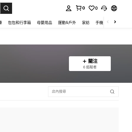
0
0
lect.
康
包包和行李箱
母嬰用品
運動&戶外
家紡
手機 & 手機配件
關注
6 追蹤者