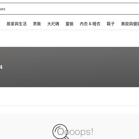
ses
 and down arrow keys to navigate search 最近搜尋 and 搜索發現. Press Enter to se
飾
居家與生活
男裝
大尺碼
童裝
內衣 & 睡衣
鞋子
美妝與健
4