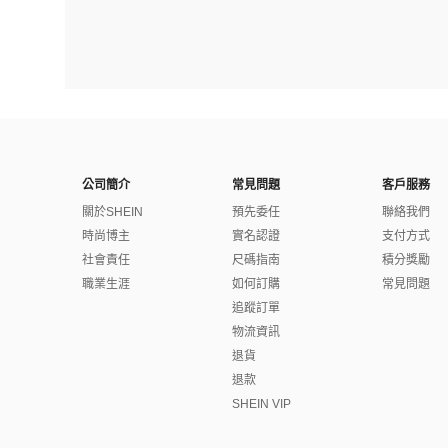
公司簡介
常見問題
客戶服務
關於SHEIN
預先委任
聯絡我們
時尚博主
實名認證
支付方式
社會責任
尺碼指南
積分獎勵
職業生涯
如何訂購
常見問題
追蹤訂單
物流資訊
退貨
退款
SHEIN VIP