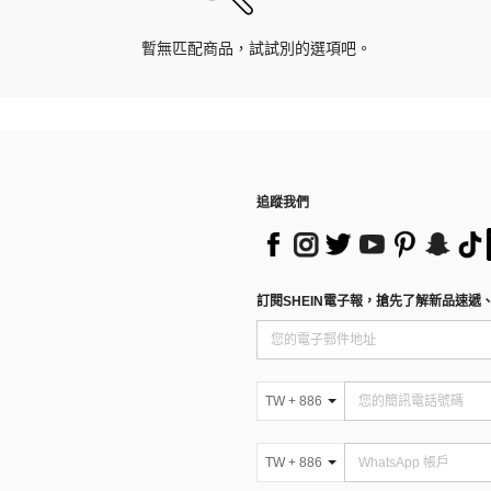
暫無匹配商品，試試別的選項吧。
追蹤我們
訂閱SHEIN電子報，搶先了解新品速遞
TW + 886
TW + 886