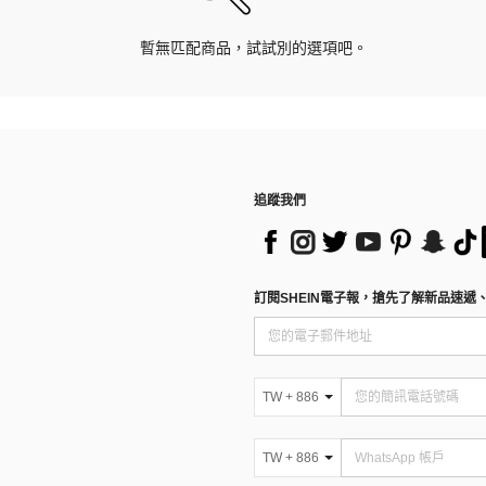
暫無匹配商品，試試別的選項吧。
追蹤我們
訂閱SHEIN電子報，搶先了解新品速遞
TW + 886
TW + 886