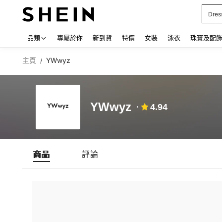
Dres
Use up
品類
專屬於你
新到貨
特價
女裝
泳衣
珠寶及配
主頁
YWwyz
/
YWwyz
4.94
商品
評論