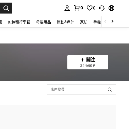
0
0
lect.
康
包包和行李箱
母嬰用品
運動&戶外
家紡
手機 & 手機配件
關注
34 追蹤者