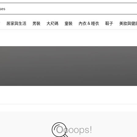
ses
 and down arrow keys to navigate search 最近搜尋 and 搜索發現. Press Enter to se
飾
居家與生活
男裝
大尺碼
童裝
內衣 & 睡衣
鞋子
美妝與健