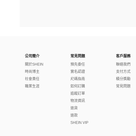
公司簡介
常見問題
客戶服務
關於SHEIN
預先委任
聯絡我們
時尚博主
實名認證
支付方式
社會責任
尺碼指南
積分獎勵
職業生涯
如何訂購
常見問題
追蹤訂單
物流資訊
退貨
退款
SHEIN VIP