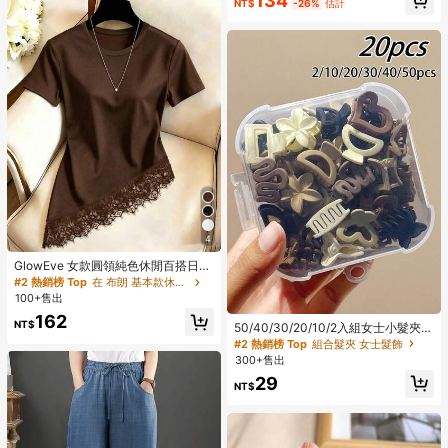
134
NT$
-26%
估計
4
GlowEve 女款圓領純色休閒百搭日常
短袖T恤
#2 熱銷榜 Top
在 布朗 基本款休閒T卹
100+售出
#2 熱銷榜 Top
組合髮夾 女士髮飾
162
NT$
一年前成立
50/40/30/20/10/2入組女士小髮夾，
可愛迷你抓夾，適合瀏海與造型，混
#2 熱銷榜 Top
#2 熱銷榜 Top
組合髮夾 女士髮飾
組合髮夾 女士髮飾
色混形
300+售出
一年前成立
一年前成立
#2 熱銷榜 Top
組合髮夾 女士髮飾
29
NT$
一年前成立