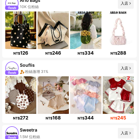
Arlo Bags
入店
10K 位粉絲
126
246
334
288
NT$
NT$
NT$
NT$
Souflis
入店
粉絲激增 31%
272
168
344
245
NT$
NT$
NT$
NT$
Sweetra
入店
1.5M 位粉絲