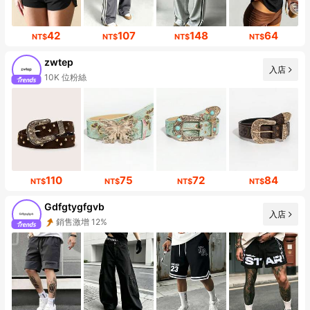
42
107
148
64
NT$
NT$
NT$
NT$
zwtep
入店
10K 位粉絲
110
75
72
84
NT$
NT$
NT$
NT$
Gdfgtygfgvb
入店
銷售激增 12%