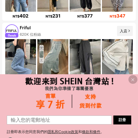
402
231
377
347
NT$
NT$
NT$
NT$
Friful
入店
620K 位粉絲
563
530
372
513
NT$
NT$
NT$
NT$
Lullawish
入店
63K 位粉絲
註冊
註冊即表示您同意我們的
隱私和Cookie政策
和
條款和條件
。