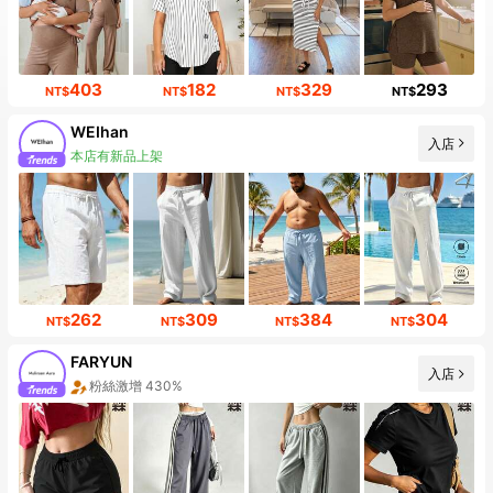
403
182
329
293
NT$
NT$
NT$
NT$
WEIhan
入店
本店有新品上架
262
309
384
304
NT$
NT$
NT$
NT$
FARYUN
入店
粉絲激增 430%