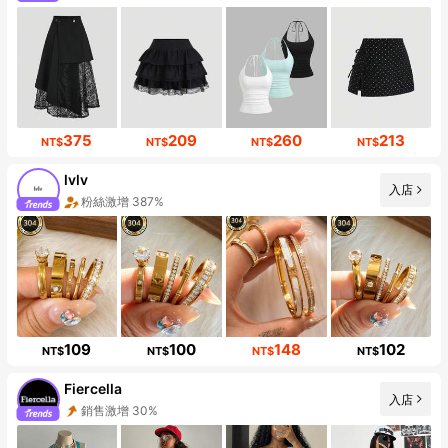
375
209
260
213
NT$
NT$
NT$
NT$
lvlv
入店
粉絲激增 387%
109
100
148
102
NT$
NT$
NT$
NT$
Fiercella
入店
銷售激增 30%