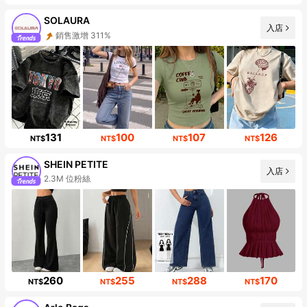
SOLAURA
入店
銷售激增 311%
131
100
107
126
NT$
NT$
NT$
NT$
SHEIN PETITE
入店
2.3M 位粉絲
260
255
288
170
NT$
NT$
NT$
NT$