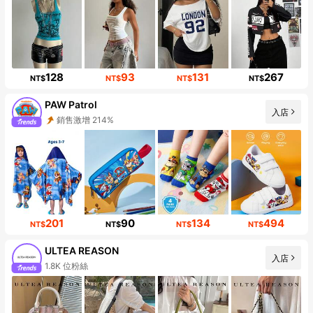
128
93
131
267
NT$
NT$
NT$
NT$
PAW Patrol
入店
銷售激增 214%
201
90
134
494
NT$
NT$
NT$
NT$
ULTEA REASON
入店
1.8K 位粉絲