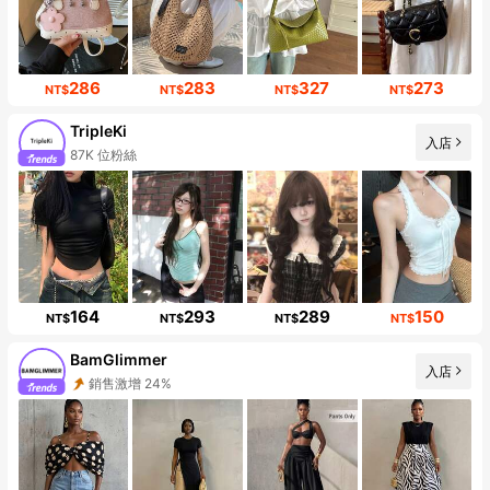
286
283
327
273
NT$
NT$
NT$
NT$
TripleKi
入店
87K 位粉絲
164
293
289
150
NT$
NT$
NT$
NT$
BamGlimmer
入店
銷售激增 24%