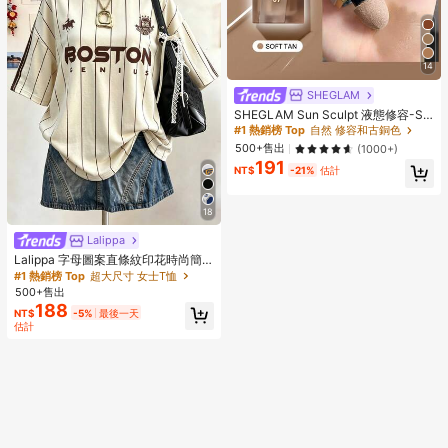
14
SHEGLAM
SHEGLAM Sun Sculpt 液態修容-So
ft Tan 品牌美妝化妝品 適合女士與女
#1 熱銷榜 Top
自然 修容和古銅色
孩
500+售出
(1000+)
191
NT$
-21%
估計
18
Lalippa
Lalippa 字母圖案直條紋印花時尚簡
約大版中長版圓領落肩女款T恤 朋友
#1 熱銷榜 Top
超大尺寸 女士T恤
禮物
500+售出
188
NT$
-5%
最後一天
估計