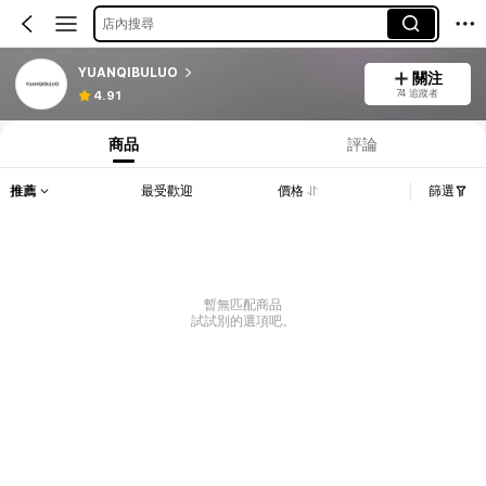
店內搜尋
YUANQIBULUO
關注
74 追蹤者
4.91
商品
評論
推薦
最受歡迎
價格
篩選
暫無匹配商品
試試別的選項吧。