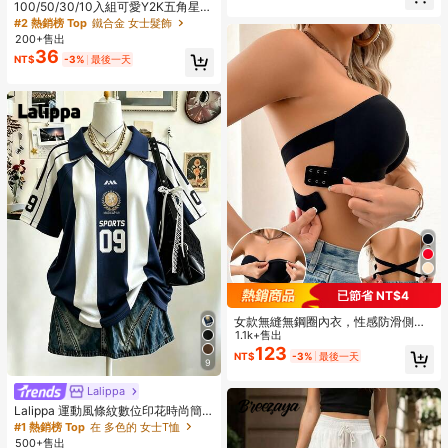
回購率高的顧客
100/50/30/10入組可愛Y2K五角星B
B髮夾，彩色髮夾，基礎髮飾，適合
#2 熱銷榜 Top
鐵合金 女士髮飾
女孩，日常上學、派對、運動、美學
200+售出
風格
36
NT$
-3%
最後一天
已節省 NT$4
女款無縫無鋼圈內衣，性感防滑側
邊，可拆卸式胸墊，交叉式背帶，無
1.1k+售出
肩帶，全天舒適
123
NT$
-3%
最後一天
9
Lalippa
Lalippa 運動風條紋數位印花時尚簡
約女款翻領V領落肩短袖T恤，送友禮
#1 熱銷榜 Top
在 多色的 女士T恤
物
500+售出