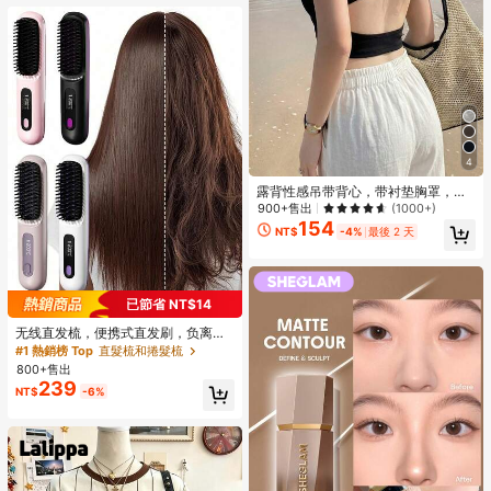
4
露背性感吊带背心，带衬垫胸罩，无
袖设计，夏季休闲黑色款
900+售出
(1000+)
154
NT$
-4%
最後 2 天
已節省 NT$14
无线直发梳，便携式直发刷，负离子
热梳，适用于直发或微卷发，质地柔
#1 熱銷榜 Top
直髮梳和捲髮梳
软，防烫设计，USB充电式直发刷，
800+售出
节日完美礼物，旅行便携直发刷，女
239
NT$
-6%
士最佳礼物