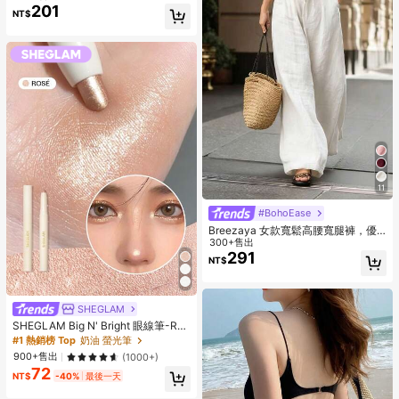
201
NT$
11
#BohoEase
Breezaya 女款寬鬆高腰寬腿褲，優
雅白色時尚夏季度假假日，純色百搭
300+售出
休閒日常穿著沙灘長褲
291
NT$
SHEGLAM
SHEGLAM Big N' Bright 眼線筆-Ros
é 品牌美妝化妝品 適合女士與女孩
#1 熱銷榜 Top
奶油 螢光筆
900+售出
(1000+)
72
NT$
-40%
最後一天