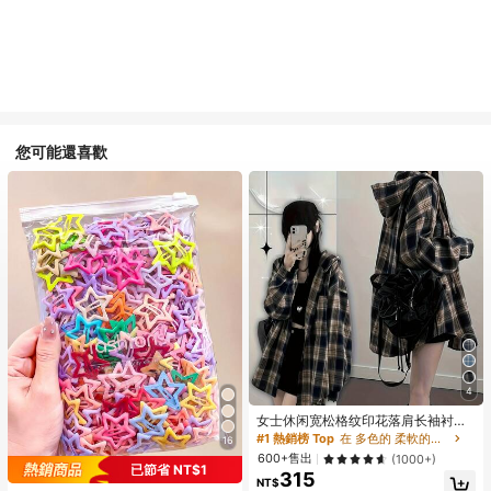
您可能還喜歡
4
#1 熱銷榜 Top
在 多色的 柔軟的職業襯衫
回購率高的顧客
女士休闲宽松格纹印花落肩长袖衬
#1 熱銷榜 Top
#1 熱銷榜 Top
在 多色的 柔軟的職業襯衫
在 多色的 柔軟的職業襯衫
衫，适合日常、办公和上学穿着，春
16
秋季款
回購率高的顧客
回購率高的顧客
600+售出
(1000+)
已節省 NT$1
#1 熱銷榜 Top
在 多色的 柔軟的職業襯衫
315
NT$