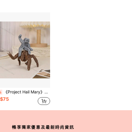
《Project Hail Mary》收藏品 外星人 Rocky 與 Grace 人偶 科幻小說太空裝飾 家用桌面擺飾 粉絲禮物 房間裝飾
%
$75
計