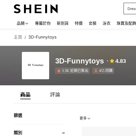
Dres
Use up
品類
專屬於你
新到貨
特價
女裝
泳衣
珠寶及配
主頁
3D-Funnytoys
/
3D-Funnytoys
4.83
3.3K 近期已售出
455 回購
商品
評論
篩選
更多
類別