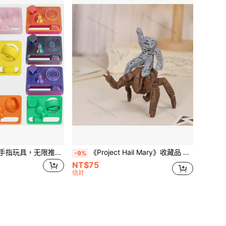
1个3D打印四合一手指玩具，无限推拉玩具，减压魔方玩具，多功能减压玩具
《Project Hail Mary》收藏品 外星人 Rocky 與 Grace 人偶 科幻小說太空裝飾 家用桌面擺飾 粉絲禮物 房間裝飾
-9%
NT$75
估計