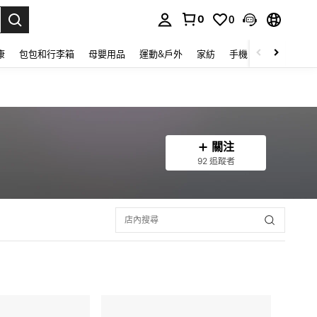
0
0
lect.
康
包包和行李箱
母嬰用品
運動&戶外
家紡
手機 & 手機配件
關注
92 追蹤者