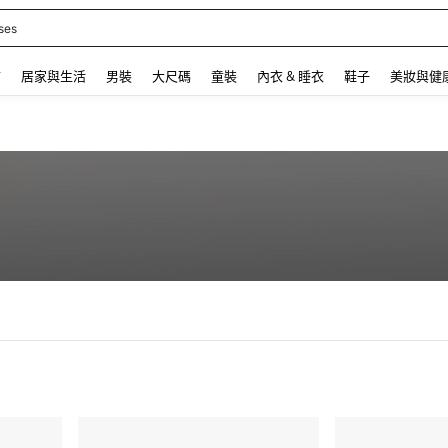
ses
 and down arrow keys to navigate search 最近搜尋 and 搜索發現. Press Enter to se
飾
居家與生活
男裝
大尺碼
童裝
內衣 & 睡衣
鞋子
美妝與健