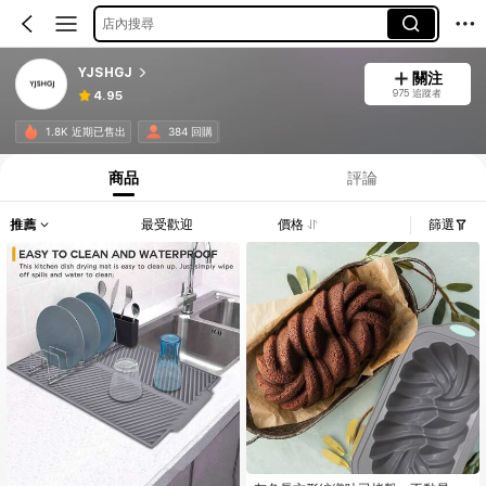
店內搜尋
YJSHGJ
關注
975 追蹤者
4.95
1.8K 近期已售出
384 回購
商品
評論
推薦
最受歡迎
價格
篩選