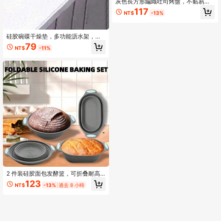
灰色長方形編織吐司烤盤，不黏易脫
模烤箱，烘焙用品，廚房用具
117
NT$
-13%
硅胶碗碟干燥垫，多功能沥水架，可
放置厨房用具、杯子、水龙头、肥皂
79
NT$
-11%
海绵
2 件装硅胶面包发酵篮，可折叠耐高
温大容量面团发酵碗，家用烤箱烘焙
123
NT$
-13%
過去 8 小時
面包醒发碗，面包烘焙模具，厨房用
品