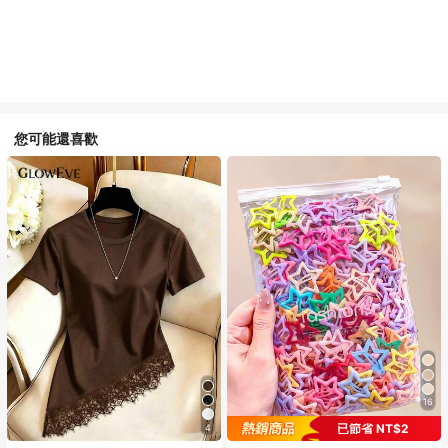
您可能還喜歡
16
已節省 NT$2
4