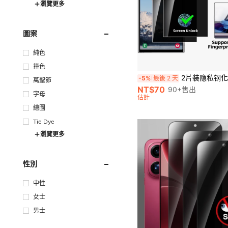
瀏覽更多
圖案
純色
撞色
2片装隐私钢化玻璃屏幕保护膜，兼容三星Galaxy S26、S26+、S25 Ultra、S25+、S24 Ultra、S24+、S23+、S22+、S21+，支持指纹识别，也兼容三星Galaxy S26、S25、S24、S23、S2
-5%
最後 2 天
萬聖節
NT$70
90+售出
字母
估計
繪圖
Tie Dye
瀏覽更多
性別
中性
女士
男士