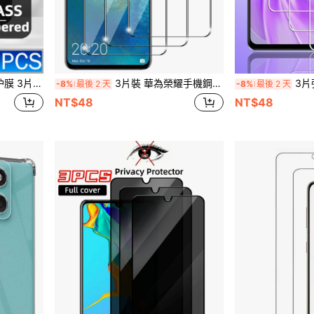
于日常办公和家庭使用 防水防摔防刮防指纹 春季礼物
3片裝 華為榮耀手機鋼化玻璃螢幕保護貼，防刮、無氣泡、高清晰透明、9H硬度，相容手機殼
3片強化玻璃螢幕保護貼，適
-8%
最後 2 天
-8%
最後 2 天
NT$48
NT$48