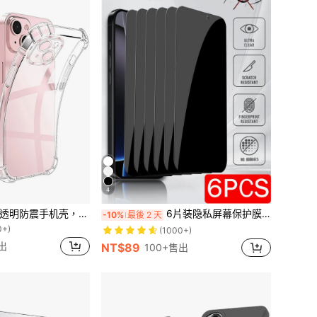
4
在 華為Y9（2019年） 基本款手機殼
屏幕保护硅胶TPU透明防震手机壳，带加固边角气囊，纯色材质，兼容、Galaxy等机型，TPU保护后盖，防水防摔防刮，国际版，非国内版，春季礼物，妈妈生日礼物
6片装隐私屏幕保护膜，兼容 17/16/15 Pro Max/14 Plus，钢化玻璃材质，兼容 13/11 Pro/X/XS Max/12 Mini/XR/6/7/8 Plus/SE2/SE3，防窥屏
-10%
最後 2 天
0+)
在 華為Y9（2019年） 基本款手機殼
在 華為Y9（2019年） 基本款手機殼
(1000+)
0+)
0+)
出
NT$89
100+售出
在 華為Y9（2019年） 基本款手機殼
0+)