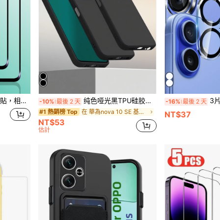
容於手機殼，易於安裝，防刮，無氣泡，全覆蓋
纯色哑光黑TPU硅胶荣耀手机壳两件套，带摄像头保护，柔软内衬，超薄贴合，柔韧后盖，适用于华为荣耀手机，防水防震防摔防刮，生日礼物
3片/套 全覆盖相机镜头保护膜，兼容 17 Pro 
-10%
最後 2 天
-16%
最後 2 天
在 華為nova 10 SE 基本款手機殼
#1 熱銷榜 Top
NT$37
NT$53
估計