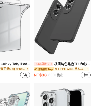
透明保护壳，兼容 Galaxy Tab/ iPad/ MatePad/ Honor Pad/ Tab/ Redmi/ Fire HD Pad/ OPPO Pad/ Realme Pad 2，采用先进的气垫防摔设计，柔韧的硅胶 TPU 材质，防震、防刮、防黄变，超薄贴合，透明
极简纯色黑色TPU硅胶软壳，防震防摔，防指纹，全方位保护壳，兼容OPPO，防水防摔防刮，春季礼品保护套
-3%
最後 2 天
在 榮耀平板MagicPad (Gen2)2024(12.3 基本款護墊盒
在 OPPO A16K 基本款手機殼
#1 熱銷榜 Top
NT$38
300+售出