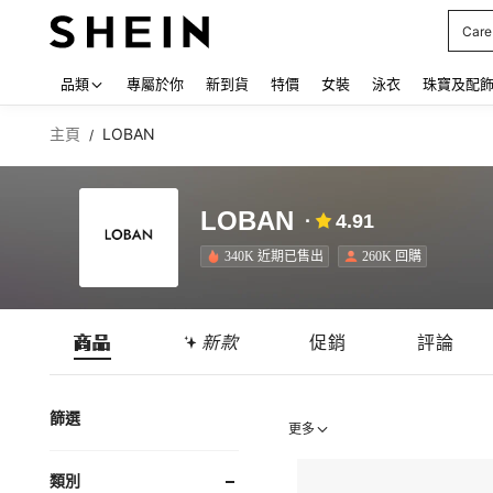
Care
Use up
品類
專屬於你
新到貨
特價
女裝
泳衣
珠寶及配
主頁
LOBAN
/
LOBAN
4.91
340K 近期已售出
260K 回購
商品
新款
促銷
評論
篩選
更多
類別