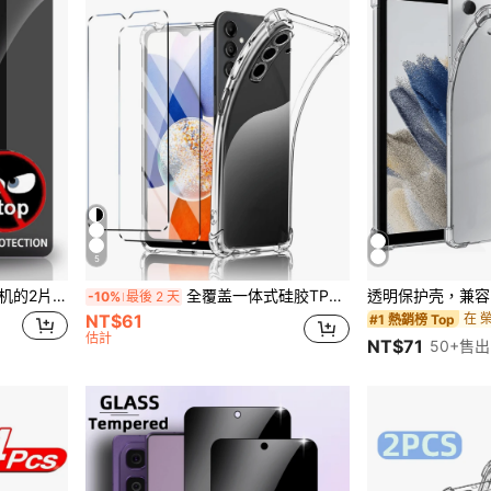
5
0°隐私保护，精准贴合，易于安装，无气泡，超清晰贴合手机配件
全覆盖一体式硅胶TPU三合一保护壳套装，兼容三星手机，包含手机壳和屏幕保护膜（2片），支持指纹解锁，防刮高清钢化玻璃屏幕保护膜，透明减震手机壳，柔韧TPU硅胶材质，透明防水防摔，春季生日礼物，国际版，非国内版
-10%
最後 2 天
NT$61
#1 熱銷榜 Top
估計
NT$71
50+售出