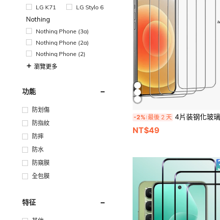
LG K71
LG Stylo 6
Nothing
Nothing Phone (3a)
Nothing Phone (2a)
Nothing Phone (2)
瀏覽更多
功能
防划傷
4片装钢化玻璃屏幕保护膜，兼容 11/12/13/14/15 Pro Max/16 Pro Max/16 Plus/16e/
-2%
最後 2 天
防指紋
NT$49
防摔
防水
防窺膜
全包膜
特征