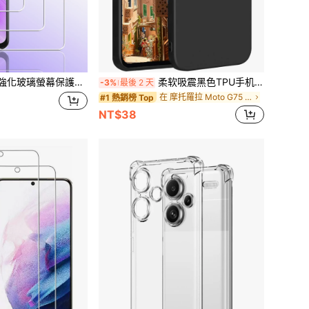
用於VIVO系列機型，1:1原尺寸全覆蓋保護，防摔防刮，強力抗油抗指紋，保持螢幕清潔明亮，手機配件，生日禮物
柔软吸震黑色TPU手机壳，防水防震防刮，适用于[品牌]、摩托罗拉等品牌手机
-3%
最後 2 天
在 摩托羅拉 Moto G75 基本款手機殼
#1 熱銷榜 Top
NT$38