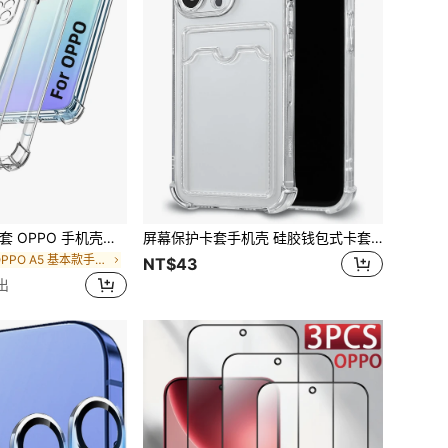
壳，柔软透明 TPU 手机壳，超薄硅胶保护防震透明外壳，适用于透明手机，晶莹剔透，防水防摔防刮
屏幕保护卡套手机壳 硅胶钱包式卡套手机壳 纯色材质硅胶卡套透明卡槽手机壳，兼容、Galaxy、荣耀等机型，透明钱包式硅胶后盖，防震、防水、防摔、防刮擦，生日礼物，国际版，非国内版，周年纪念日庆祝，商务办公
在 OPPO A5 基本款手機殼
NT$43
出