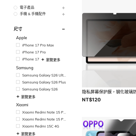
電子產品
手機 & 手機配件
尺寸
Apple
iPhone 17 Pro Max
iPhone 17 Pro
iPhone 17
瀏覽更多
Samsung
Samsung Galaxy S26 Ultr
a
Samsung Galaxy S26 Plus
Samsung Galaxy S26
瀏覽更多
NT$120
Xiaomi
Xiaomi Redmi Note 15 Pr
o+
Xiaomi Redmi Note 15 Pr
o
Xiaomi Redmi 15C 4G
瀏覽更多