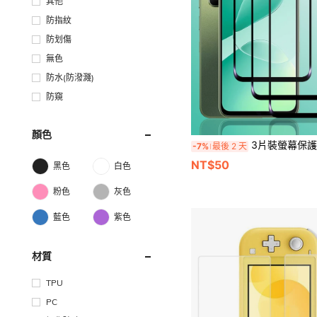
其他
防指紋
防划傷
無色
防水(防潑濺)
防窺
顏色
3片裝螢幕保護貼，相容於 Infinix 及其他機型，高解析度鋼化玻璃薄膜，9H 硬度，相
-7%
最後 2 天
NT$50
黑色
白色
粉色
灰色
藍色
紫色
材質
TPU
PC