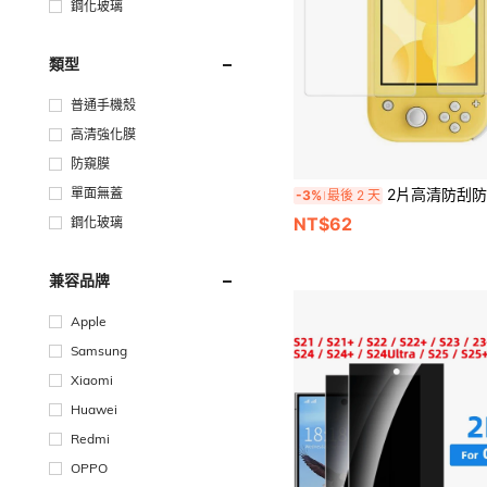
鋼化玻璃
類型
普通手機殼
高清強化膜
防窺膜
單面無蓋
2片高清防刮防指纹钢化玻璃屏幕保护膜，适用于Switch Lite、Switch OLED、Switch、ROG Ally、Steam Deck。升级版硬化超清透明玻璃，搭配电镀高清防油防爆
-3%
最後 2 天
NT$62
鋼化玻璃
兼容品牌
Apple
Samsung
Xiaomi
Huawei
Redmi
OPPO