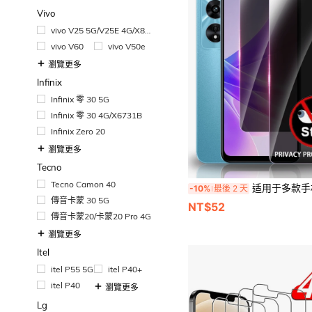
Vivo
vivo V25 5G/V25E 4G/X80
Lite
vivo V60
vivo V50e
瀏覽更多
Infinix
Infinix 零 30 5G
Infinix 零 30 4G/X6731B
Infinix Zero 20
瀏覽更多
Tecno
Tecno Camon 40
适用于多款手机的2片装钢化玻璃屏幕保护膜，防窥、防碎裂、防油、防刮花，高清显示，触感顺滑，超薄设计，3
-10%
最後 2 天
傳音卡蒙 30 5G
NT$52
傳音卡蒙20/卡蒙20 Pro 4G
瀏覽更多
Itel
itel P55 5G
itel P40+
itel P40
瀏覽更多
Lg