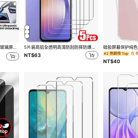
2、S21，是生日、送给家人和朋友的理想礼物。手机屏幕保护膜，手机配件，防水、防震、防刮、防指纹，全屏覆盖。
5片装高铝全透明高清防刮防摔防爆屏幕保护膜，兼容三星手机，白色边框升级防爆防指纹，支持超声波解锁，防刮无气泡，精准贴合超薄设计，灵敏触控，原装保护膜，兼容三星手机配件，防碎保护，硬质包装 - 透明
#2 熱銷榜 Top
NT$63
NT$40