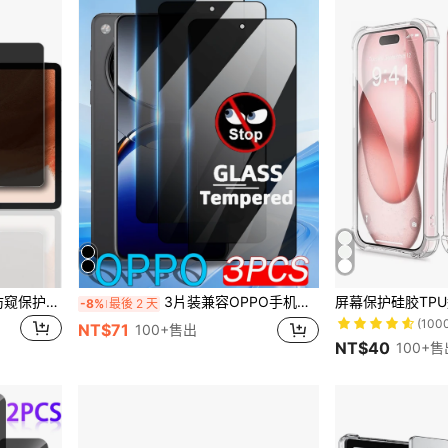
#1 熱銷榜 Top
隐私屏幕保护膜，钢化玻璃防窥保护膜，兼容三星 Galaxy / / 荣耀平板电脑 / 平板电脑 / 平板电脑 / 平板电脑 / Tab Pad / MatePad
3片装兼容OPPO手机的隐私保护膜，全覆盖防窥钢化玻璃屏幕保护膜，日常、办公、居家使用必备屏幕保护膜，防水、防震、防摔、防刮、防指纹
-8%
最後 2 天
(100
#1 熱銷榜 Top
#1 熱銷榜 Top
NT$71
100+售出
(100
(100
NT$40
100+售
#1 熱銷榜 Top
(100