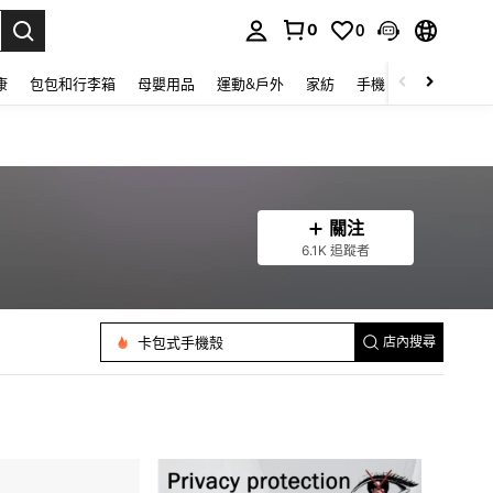
0
0
lect.
康
包包和行李箱
母嬰用品
運動&戶外
家紡
手機 & 手機配件
關注
6.1K 追蹤者
平板電腦螢幕保護膜
手機螢幕保護膜
平板套
鏡頭保護膜
卡包式手機殼
店內搜尋
常規手機殼