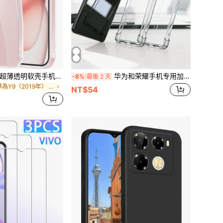
硅胶屏幕保护纯色超薄透明软壳手机壳，兼容 16/15/14/13/12/11 Pro Max Plus Mini，透明后盖，兼容SE3/SE2/8/7/6 Plus，防水防震防摔防刮花，国际版，非国内版，礼品/生日/商务办公两用
华为和荣耀手机专用加厚防摔TPU透明手机壳（2件装），防震高透明度，简约耐用防刮软壳。
-8%
最後 2 天
在 華為Y9（2019年） 基本款手機殼
NT$54