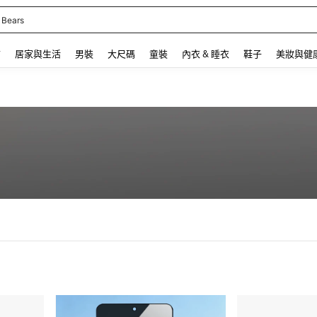
 Bears
 and down arrow keys to navigate search 最近搜尋 and 搜索發現. Press Enter to se
飾
居家與生活
男裝
大尺碼
童裝
內衣 & 睡衣
鞋子
美妝與健