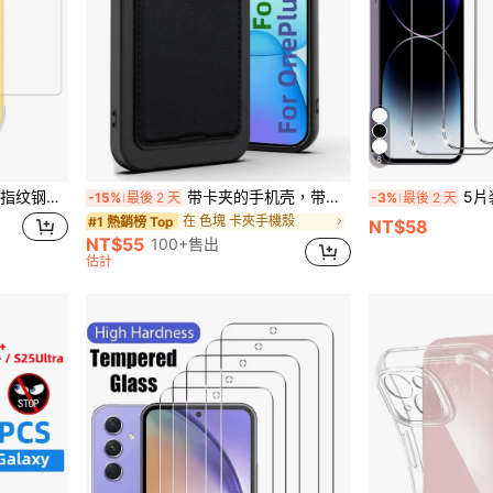
6
屏幕，瀑布式大屏白边，防指纹平滑保护膜。无气泡超清贴合，精准贴合超薄设计，防碎保护，硬包装
带卡夹的手机壳，带信用卡插槽的可爱硅胶钱包手机壳，柔软橡胶薄款钱包，男女通用，带防震相机盖，适用于 OPPO 和 OnePlus，黑色防水防摔防刮
5片装钢化玻璃屏幕保护膜，兼容 17/
-15%
最後 2 天
-3%
最後 2 天
在 色塊 卡夾手機殼
#1 熱銷榜 Top
NT$58
NT$55
100+售出
估計