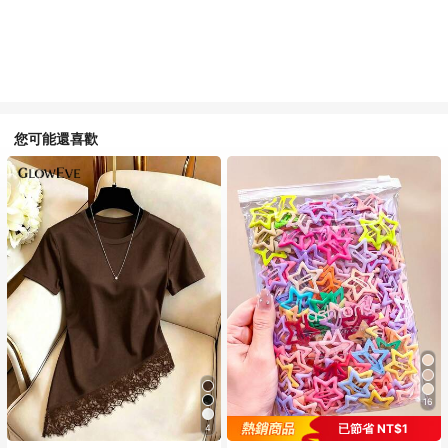
您可能還喜歡
16
已節省 NT$1
4