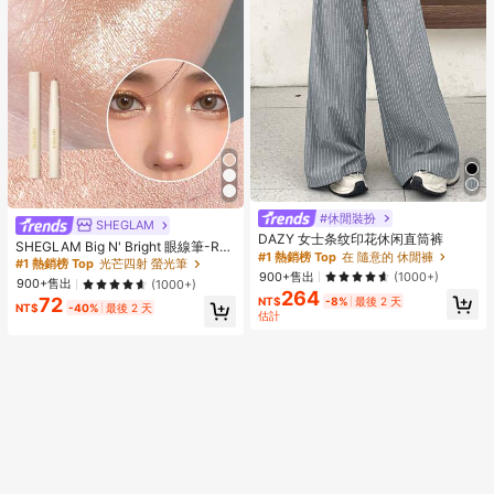
#休閒裝扮
#1 熱銷榜 Top
在 隨意的 休閒褲
SHEGLAM
幾乎賣完了！
DAZY 女士条纹印花休闲直筒裤
SHEGLAM Big N' Bright 眼線筆-Ros
#1 熱銷榜 Top
#1 熱銷榜 Top
在 隨意的 休閒褲
在 隨意的 休閒褲
é 品牌美妝化妝品 適合女士與女孩
#1 熱銷榜 Top
光芒四射 螢光筆
幾乎賣完了！
幾乎賣完了！
900+售出
(1000+)
900+售出
(1000+)
264
#1 熱銷榜 Top
在 隨意的 休閒褲
72
NT$
-8%
最後 2 天
NT$
-40%
最後 2 天
幾乎賣完了！
估計