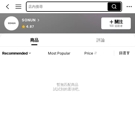
店內搜尋
SONUN
關注
100 追蹤者
4.87
商品
評論
篩選
Recommended
Most Popular
Price
暫無匹配商品
試試別的選項吧。