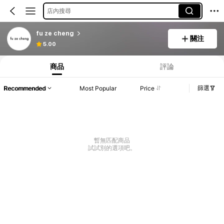
店內搜尋
fu ze cheng
關注
5.00
商品
評論
篩選
Recommended
Most Popular
Price
暫無匹配商品
試試別的選項吧。