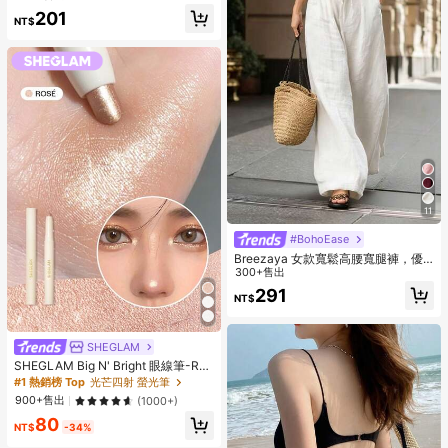
201
NT$
11
#BohoEase
Breezaya 女款寬鬆高腰寬腿褲，優
雅白色時尚夏季度假假日，純色百搭
300+售出
休閒日常穿著沙灘長褲
291
NT$
SHEGLAM
SHEGLAM Big N' Bright 眼線筆-Ros
é 品牌美妝化妝品 適合女士與女孩
#1 熱銷榜 Top
光芒四射 螢光筆
900+售出
(1000+)
80
NT$
-34%