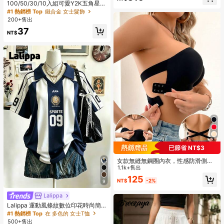
100/50/30/10入組可愛Y2K五角星B
B髮夾，彩色髮夾，基礎髮飾，適合
#1 熱銷榜 Top
鐵合金 女士髮飾
女孩，日常上學、派對、運動、美學
200+售出
風格
37
NT$
已節省 NT$3
女款無縫無鋼圈內衣，性感防滑側
邊，可拆卸式胸墊，交叉式背帶，無
1.1k+售出
肩帶，全天舒適
125
NT$
-2%
9
Lalippa
Lalippa 運動風條紋數位印花時尚簡
約女款翻領V領落肩短袖T恤，送友禮
#1 熱銷榜 Top
在 多色的 女士T恤
物
500+售出