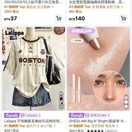
100/50/30/10入組可愛Y2K五角星B
女款寬鬆寬腿抽繩休閒運動褲，高腰
B髮夾，彩色髮夾，基礎髮飾，適合
休閒街頭風居家褲，日常下身褲
#1 熱銷榜 Top
鐵合金 女士髮飾
#3 熱銷榜 Top
在 輕量級 女性下裝
女孩，日常上學、派對、運動、美學
200+售出
90+售出
風格
37
140
NT$
NT$
18
Lalippa
SHEGLAM
Lalippa 字母圖案直條紋印花時尚簡
SHEGLAM Big N' Bright 眼線筆-Ros
約大版中長版圓領落肩女款T恤 朋友
é 品牌美妝化妝品 適合女士與女孩
#1 熱銷榜 Top
超大尺寸 女士T恤
#1 熱銷榜 Top
光芒四射 螢光筆
禮物
600+售出
900+售出
(1000+)