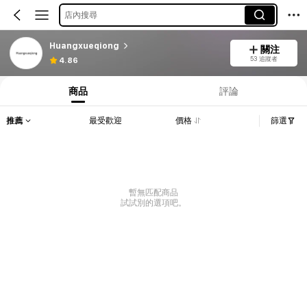
店內搜尋
Huangxueqiong
關注
53 追蹤者
4.86
商品
評論
推薦
最受歡迎
價格
篩選
暫無匹配商品
試試別的選項吧。