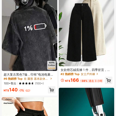
#6 熱銷榜 Top
在 圖形 基本款休閒T卹
女款燈芯絨長褲 1 件，四季皆宜，直
筒寬鬆版型，修身顯瘦，休閒長褲，
#2 熱銷榜 Top
女士戶外褲
回購率高的顧客
超大复古黑色T恤，印有“电池电量
適合戶外穿著與運動
低”字样，宽松版型，时尚设计，休闲
#6 熱銷榜 Top
#6 熱銷榜 Top
在 圖形 基本款休閒T卹
在 圖形 基本款休閒T卹
166
NT$
-38%
過去 3 小時
夏季之选
回購率高的顧客
回購率高的顧客
100+售出
(100+)
#6 熱銷榜 Top
在 圖形 基本款休閒T卹
140
NT$
-7%
估計
回購率高的顧客