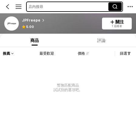
店內搜尋
JPFreepe
關注
1 追蹤者
5.00
商品
評論
推薦
最受歡迎
價格
篩選
暫無匹配商品
試試別的選項吧。