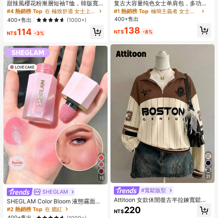
甜辣風櫻花粉漸層短袖T恤，韓版寬
复古大容量纯色女士单肩包，多功能
鬆字母印花上衣，Ins美學休閒夏季Y2
斜挎包，手提包，大容量斜挎手提
#4 熱銷榜 Top
在 極致舒適 女士上衣、襯衫和T恤
#1 熱銷榜 Top
極簡主義者 女士單肩包
K風格
包，休闲工作包（颜色和图片可能略
400+售出
400+售出
(1000+)
有不同），复古包
138
114
NT$
-8%
NT$
-3%
21
15
#寬鬆版型
SHEGLAM
Attitoon 女款休閒復古半拉鍊寬鬆衛
SHEGLAM Color Bloom 液態霧面腮
衣，秋冬款，學院風，街頭風，適合
紅-Love Cake 品牌美妝化妝品 適合
220
#2 熱銷榜 Top
在 腮紅
NT$
日常通勤、約會、聚會、夏季、聖誕
女士與女孩
400+售出
(1000+)