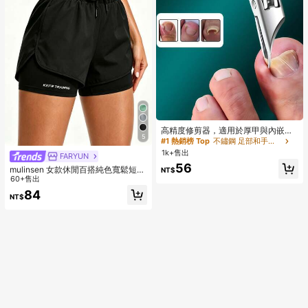
高精度修剪器，適用於厚甲與內嵌
5
甲，高品質不鏽鋼材質，配備柔軟手
#1 熱銷榜 Top
不鏽鋼 足部和手部護理工具
柄與25度斜角超鋒利刀片，專為長輩
1k+售出
FARYUN
設計的厚甲剪，具防濺功能，適合老
56
年人
mulinsen 女款休閒百搭純色寬鬆短
NT$
褲，夏季運動 2 合 1 跑步健身訓練運
60+售出
動短褲
84
NT$