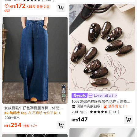
節、新年、感恩節、派對、婚禮、海
172
灘、畢業典禮，優雅休閒外出穿搭
NT$
-29%
最後 3 天
估計
Love nail art
7
10片裝棕色貓眼與黑色花卉人造指甲
套組，含1片黏貼貼紙與1個迷你指甲
回購率高的顧客
幾乎賣完了！
女款寬鬆牛仔色調寬腿長褲，休閒抽
锉，短款手工穿戴式假指甲，適合辦
700+售出
(100+)
繩口袋長褲，打造舒適日常造型
#2 熱銷榜 Top
在 不透明 女性下裝
公室與日常配戴
200+售出
147
NT$
254
NT$
-6%
估計