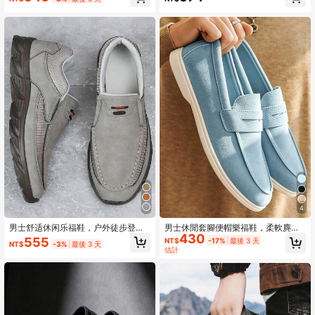
4
男士舒适休闲乐福鞋，户外徒步登山
男士休閒套腳便帽樂福鞋，柔軟麂皮
430
休闲鞋，轻便透气
樂福鞋，學院風通勤商務樂福鞋，辦
555
NT$
-17%
最後 3 天
NT$
-3%
最後 3 天
公室婚禮鞋
估計