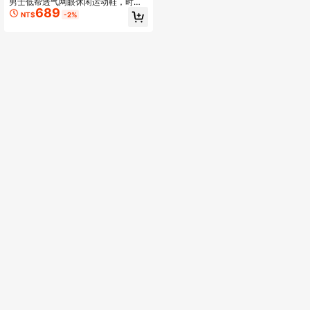
男士低帮透气网眼休闲运动鞋，时尚
689
户外运动鞋，个性化厚底运动鞋，跑
NT$
-2%
步鞋，度假鞋