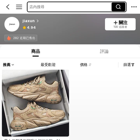
店內搜尋
jiaxun
關注
199 追蹤者
4.94
282 近期已售出
商品
評論
推薦
最受歡迎
價格
篩選