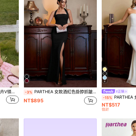
4
PARTHEA 女款波西米亞風花卉V領無袖A字中長洋裝，荷葉領蕾絲設計，優雅休閒派對陽光裙，後背繫帶交叉式夏季洋裝
PARTHEA 女款酒紅色掛脖抓皺魚尾高衩長洋裝，適合正式優雅派對穿著，黑色婚禮秋季款
#正裝
-3%
PARTHEA 女款優雅純色美人魚
-15%
NT$895
NT$517
估計