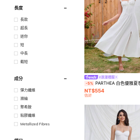
長度
長款
超長
迷你
短
中長
截短
#浪漫禮服
成分
PARTHEA 白色優雅夏季繫帶前開衩大腿塑
-5%
NT$554
彈力纖維
估計
滌綸
聚希胺
粘膠纖維
Metallized Fibres