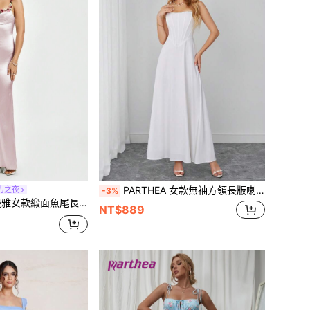
PARTHEA 女款無袖方領長版喇叭裙，正式晚禮服，優雅白色綁帶抓皺交叉露背設計，適用婚禮派對
力之夜
-3%
洋裝，花卉刺繡細肩帶，垂墜領口與後背繫帶設計，粉紅色
NT$889