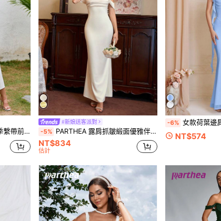
女款荷葉邊肩帶美人魚式禮服
#新娘送客派對
-6%
形抓皺細肩帶洋裝
PARTHEA 露肩抓皺緞面優雅伴娘禮服 秋季婚禮
-5%
NT$574
NT$834
估計