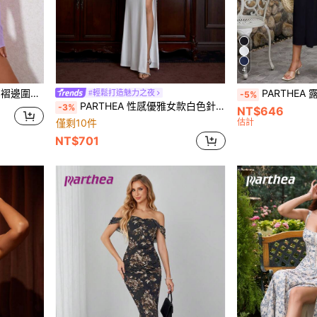
4
帶前胸敞開短上衣
PARTHEA 露背交叉系带蕾丝拼
#輕鬆打造魅力之夜
-5%
PARTHEA 性感優雅女款白色針織長洋裝，無袖方領，抓皺露背交叉綁帶，高開衩高彈性雞尾酒晚禮服
-3%
NT$646
僅剩10件
估計
NT$701