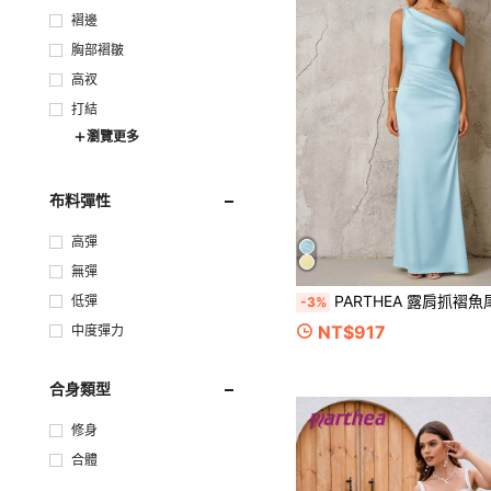
褶邊
胸部褶皺
高衩
打結
瀏覽更多
布料彈性
高彈
無彈
PARTHEA 露肩抓褶魚尾裙擺優雅正式晚禮服（拉鍊設計，性感
低彈
-3%
NT$917
中度彈力
合身類型
修身
合體