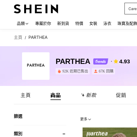
Care
Use up
品類
專屬於你
新到貨
特價
女裝
泳衣
珠寶及配
主頁
PARTHEA
/
PARTHEA
4.93
92K 近期已售出
67K 回購
主頁
商品
新款
促銷
篩選
更多
類別