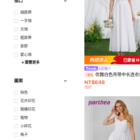
領口
細肩帶
一字領
方領
粗肩帶
掛脖
愛心領
已節省 N
瀏覽更多
#正裝
优雅白色吊带中长连衣裙，无袖A字蕾丝装饰性感
-6%
圖案
NT$648
估計
純色
花卉印花
隨機印花
植物
小碎花
格子