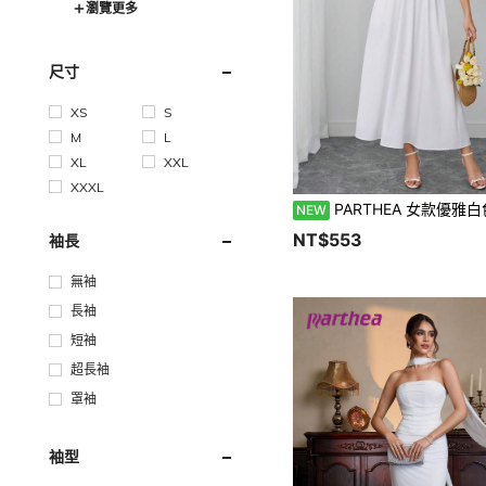
瀏覽更多
尺寸
XS
S
M
L
XL
XXL
XXXL
PARTHEA 女款優雅白色心領長洋裝，無袖，附百褶荷葉邊
NEW
NT$553
袖長
無袖
長袖
短袖
超長袖
罩袖
袖型