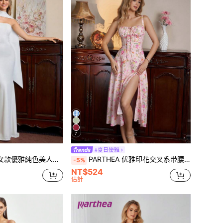
7
#夏日優雅
長洋裝，露肩披肩領設計，露背貼身晚禮服，白色夏季派對款
PARTHEA 优雅印花交叉系带腰部吊带连衣裙，夏季度假
-5%
NT$524
估計