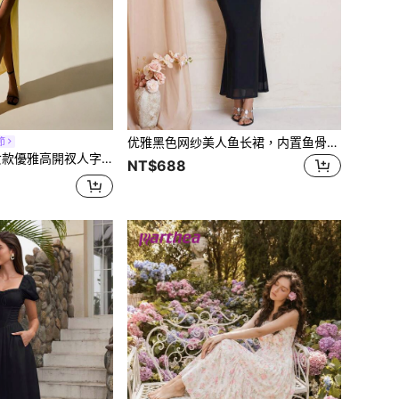
优雅黑色网纱美人鱼长裙，内置鱼骨支撑，可变换露肩、垂领、褶皱修身设计，适合晚宴、派对、婚礼等场合。
節
網紗貼身無肩帶洋裝，半正式舞會禮服，黃色，適合婚禮派對秋季
NT$688