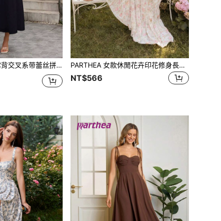
接鱼骨泡泡袖褶皱紧身连衣裙（拉链，性感）黑色夏季优雅
PARTHEA 女款休閒花卉印花修身長洋裝，方領荷葉邊設計，後背繫帶，蕾絲拼接粉色度假優雅夏季款
NT$566