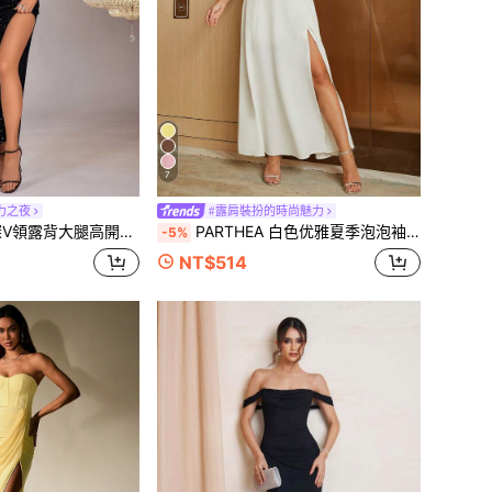
7
力之夜
#露肩裝扮的時尚魅力
領露背大腿高開衩亮片天鵝絨長洋裝
PARTHEA 白色优雅夏季泡泡袖系带露肩开衩连衣裙
-5%
NT$514