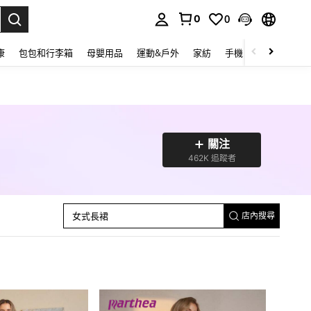
0
0
lect.
康
包包和行李箱
母嬰用品
運動&戶外
家紡
手機 & 手機配件
關注
462K 追蹤者
女士酒會禮服裙
女士兩件套
女士中長連身裙
女士正式晚宴禮服裙
女用迷你連身裙
女式長裙
店內搜尋
女式長連身裙