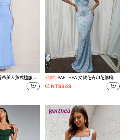
7
，方領鏤空貼身正式晚宴長裙，優雅夏季款
PARTHEA 女款花卉印花細肩帶美人魚下擺抓皺洋裝 度假派對優雅夏季
-12%
NT$348