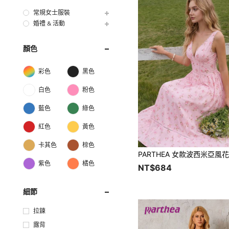
常規女士服裝
婚禮 & 活動
顏色
彩色
黑色
白色
粉色
藍色
綠色
紅色
黃色
卡其色
棕色
紫色
橘色
NT$684
細節
拉鍊
露背