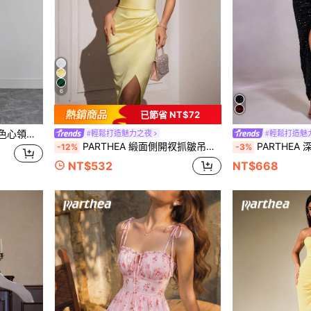
6
已節省 NT$72
與蕾絲細節，夏季款
#輕鬆打造魅力之夜
#輕鬆打造魅
PARTHEA 緞面側開衩抓皺吊帶洋裝 派對優雅夏季黃色
PARTHEA 深V
-12%
-3%
NT$532
NT$668