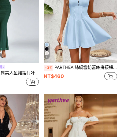
4
PARTHEA 絲綢雪紡蕾絲拼接鈕扣前開衩修身百褶洋裝 優雅夏季
列
-3%
裙摆荷叶边修身连衣裙，夏季优雅派对装扮
NT$460