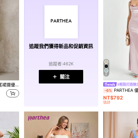
追蹤我們獲得新品和促銷資訊
追蹤者
:
462K
6
關注
）派對 春季婚禮 秋季
#輕鬆打造魅
PARTHEA 優雅女款緞面魚尾長
-6%
NT$792
估計