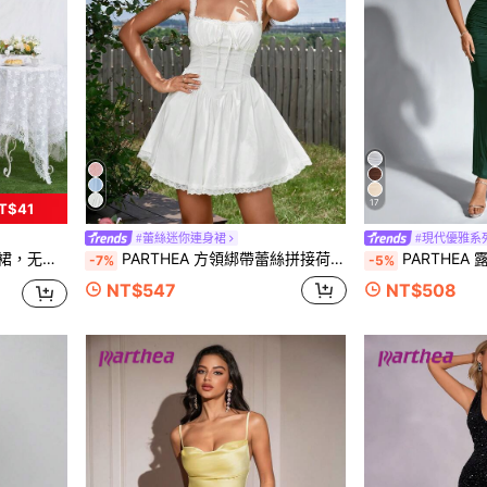
17
T$41
#蕾絲迷你連身裙
#現代優雅系
派对休闲连衣裙
PARTHEA 方領綁帶蕾絲拼接荷葉邊修身洋裝 白色優雅夏季
PARTHEA 露肩美人鱼
-7%
-5%
NT$547
NT$508