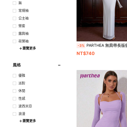
無
常規袖
公主袖
臂套
露肩袖
荷葉袖
PARTHEA 無肩帶長版優雅洋裝，壓褶骨架設計、飄逸腰帶、彈性
-3%
瀏覽更多
NT$740
風格
優雅
派對
休閒
性感
波西米亞
浪漫
瀏覽更多