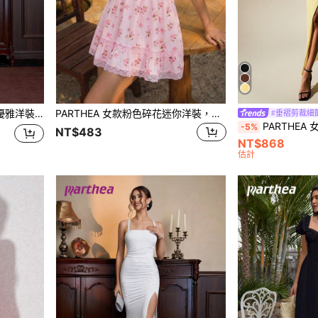
面料，時尚白色婚禮派對款
PARTHEA 女款粉色碎花迷你洋裝，蕾絲飾邊細肩帶 A 字裙式吊帶裙，夏季派對海灘穿搭優雅度假風
#垂褶剪裁細
PARTHEA 女款優雅高開衩人字紋百褶
-5%
NT$483
NT$868
估計