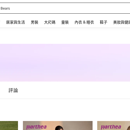
 Bears
 and down arrow keys to navigate search 最近搜尋 and 搜索發現. Press Enter to se
飾
居家與生活
男裝
大尺碼
童裝
內衣 & 睡衣
鞋子
美妝與健
評論