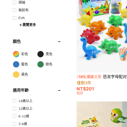
滌綸
無紡布
EVA
瀏覽更多
顏色
彩色
黑色
藍色
綠色
黃色
恐龙字母配对益智玩具，学前颜色识别和
-14%
最後 3 天
僅剩3件
NT$201
適用年齡
估計
14歲以上
12歲以上
6-12歲
3-6歲