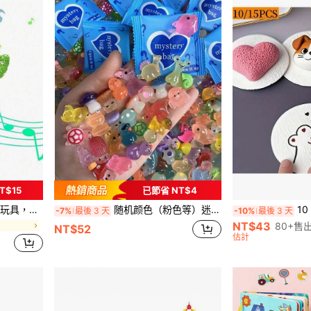
T$15
已節省 NT$4
音樂玩具，萬聖節與聖誕節禮物，嬰兒玩具，適合兒童
随机颜色（粉色等）迷你树脂动物摆件，发光树脂可爱动物小雕像，创意家居办公桌装饰，发光树脂鸭子，家居装饰配件
10 张优质 3D 水
-7%
最後 3 天
-10%
最後 3 天
NT$43
80+售
NT$52
估計