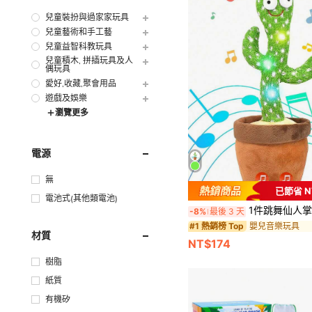
兒童裝扮與過家家玩具
兒童藝術和手工藝
兒童益智科教玩具
兒童積木, 拼插玩具及人
偶玩具
愛好,收藏,聚會用品
遊戲及娛樂
瀏覽更多
電源
無
已節省 N
電池式(其他類電池)
1件跳舞仙人掌玩具，會說話的仙人掌玩具可重複你說的話，帶LED唱歌功能的模仿跳舞仙人掌玩具，15秒錄音
-8%
最後 3 天
嬰兒音樂玩具
#1 熱銷榜 Top
材質
NT$174
樹脂
紙質
有機矽