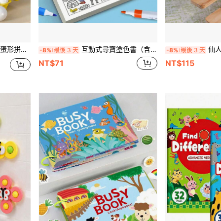
学龄前儿童，是复活节、圣诞节和万圣节的理想选择。
互動式尋寶塗色書（含隱藏圖案）適合兒童，增進專注力、觀察力與精細動作技能，附寫作練習頁，適用於課堂學習、開學季、聖誕節與復活節禮物
仙人掌积木玩具套装，益智儿童积
-8%
最後 3 天
-8%
最後 3 天
NT$71
NT$115