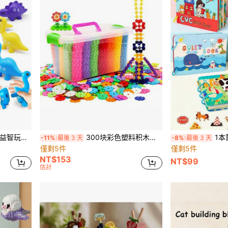
分类蒙特梭利学习玩具
300块彩色塑料积木套装，包含数字、字母、雪花等各种形状。附带说明书，经久耐用，是生日、派对、节日、儿童节和圣诞节的完美礼物。
1本蒙特梭利无声书，适
-11%
最後 3 天
-8%
最後 3 天
僅剩5件
僅剩5件
NT$153
NT$99
估計