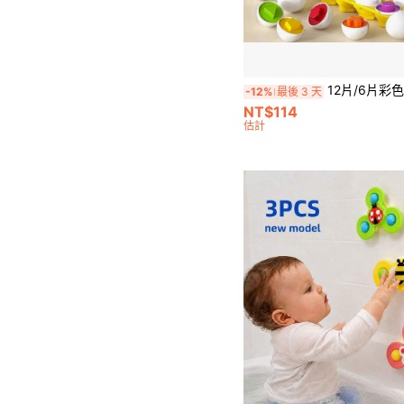
12片/6片彩色蛋形拼图套装 - 增强精细动作技能、手眼协调能力和早期学习识别能力。适合幼儿和
-12%
最後 3 天
NT$114
估計