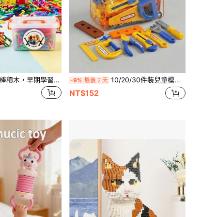
兒童教育魔力智能棒積木，早期學習教育玩具，DIY組裝與建築玩具，早期學習者魔杖建築套裝，教育建築工程套件，生日與節日完美禮物
10/20/30件裝兒童模擬工具箱套裝，含螺絲起子，男孩女孩適用，居家互動扮家家玩具，生日禮物，隨機顏色與配件
-9%
最後 2 天
NT$152