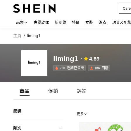
Care
Use up
品類
專屬於你
新到貨
特價
女裝
泳衣
珠寶及配
主頁
liming1
/
liming1
4.89
75K 近期已售出
18K 回購
商品
促銷
評論
篩選
更多
類別