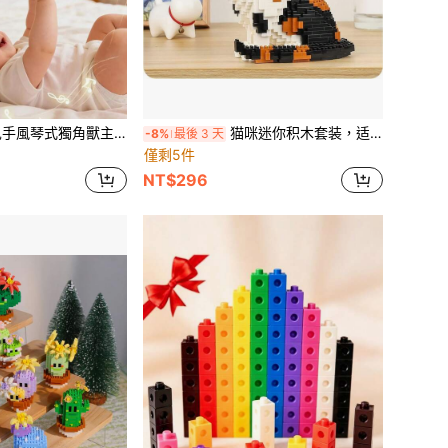
獸主題拉觸式跳舞音樂活動玩具，適用於嬰兒車，早教感官玩具，配有柔軟矽膠按鈕
猫咪迷你积木套装，适合成人，1300+片宠物造型积木，家居办公装饰，MOC 3D创意模型，圣诞节礼物
-8%
最後 3 天
僅剩5件
NT$296