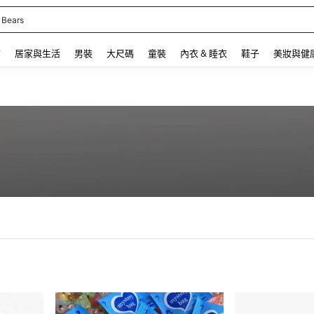
 Bears
 and down arrow keys to navigate search 最近搜尋 and 搜索發現. Press Enter to se
飾
居家與生活
男裝
大尺碼
童裝
內衣 & 睡衣
鞋子
美妝與健