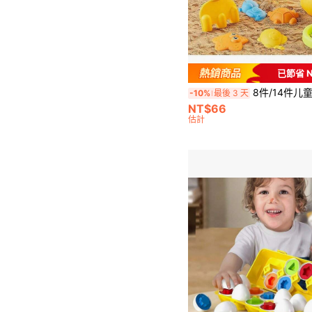
已節省 N
8件/14件儿童沙滩玩具，可爱鸭子主题儿童沙滩玩具套装，包括沙桶、铲子、动物沙模和洒水器，非
-10%
最後 3 天
NT$66
估計