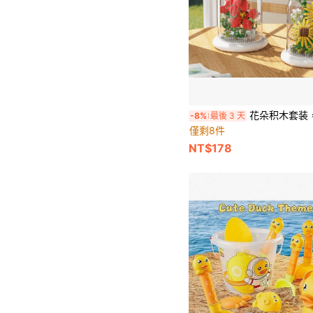
花朵积木套装，儿童益智DIY莲花，理想的母亲节礼物，永生花草拼装套装
-8%
最後 3 天
僅剩8件
NT$178