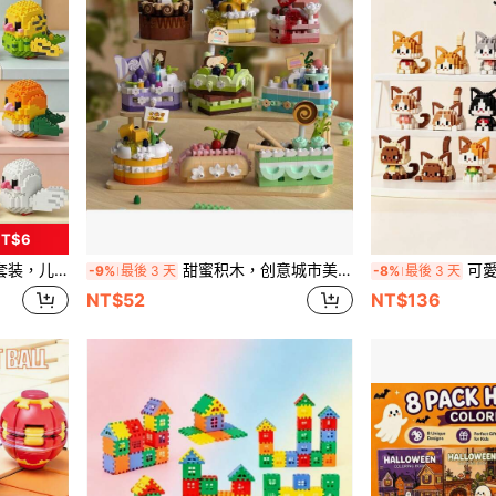
T$6
型，迷你积木鸟类系列玩具
甜蜜积木，创意城市美食玩具套装，迷你蛋糕礼品派对游戏配件，复活节彩蛋填充物（儿童版）
可愛貓咪系列兒童卡通套裝，動
-9%
最後 3 天
-8%
最後 3 天
NT$52
NT$136