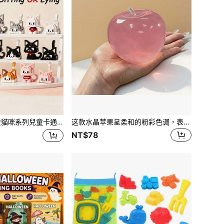
物模型DIY積木，家居裝飾，毛絨填充娃娃（虎斑貓/三色貓/奶牛貓/黑貓/布偶貓/暹羅貓）生日/萬聖節/聖誕節禮物貓咪，積木，萬聖節
这款水晶苹果呈柔和的粉彩色调，表皮超薄，触感光滑细腻。它既可以作为可挤压的减压球，也可以作为触觉感官玩具。非常适合摆放在桌面上，是缓解办公室压力的绝佳礼物。
NT$78