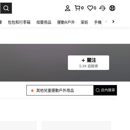
0
0
lect.
康
包包和行李箱
母嬰用品
運動&戶外
家紡
手機 & 手機配件
關注
5.3K 追蹤者
兒童大顆粒積木玩具
兒童黏土
筆記本
兒童泳池玩具
其他兒童運動戶外用品
店內搜尋