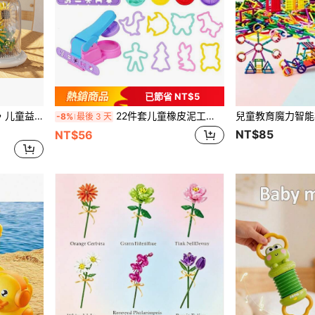
已節省 NT$5
，新年生日礼物。房间装饰。冬季益智玩具
22件套儿童橡皮泥工具套装 - 马卡龙色橡皮泥玩具，含动物形状模具，适合3-8岁儿童（颜色随机）
-8%
最後 3 天
NT$85
NT$56