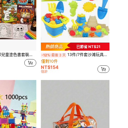
已節省 NT$21
IY塗鴉書，幼兒園教室獎勵，節日派對禮物填充，親子互動紓壓藝術書，蒙特梭利禮物
13件/7件套沙滩玩具套装，儿童沙箱玩具，包括鲸鱼、海星、贝壳模型、沙滩工具套装、带网袋的水桶、铲子和耙子，适合18个月以上的男孩女孩。小巧尺寸，适合后院派对、夏季旅行和海滩玩耍。
-12%
最後 3 天
僅剩10件
NT$154
估計