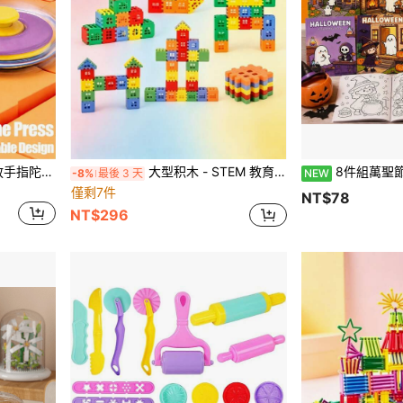
可擠壓可變形旋轉球壓力釋放手指陀螺，成人紓壓禮物
大型积木 - STEM 教育积木，适合 3-6 岁和 6-12 岁儿童。颜色随机组合，是圣诞节、新年或生日礼物的完美之选。寓教于乐的益智玩具。
8件組萬聖節兒童塗色書套裝，幽靈南瓜女巫主題，幼兒教育D
-8%
最後 3 天
NEW
僅剩7件
NT$78
NT$296