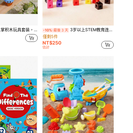
木，9 件套迷你植物主题收藏积木玩具，微型创意积木。是派对用品、生日礼物、办公室和家居桌面装饰、创意惊喜节日礼物和新年装饰的理想之选。
3岁以上STEM教育连接立方体数学计数积木拼搭玩具套装
-10%
最後 3 天
僅剩5件
NT$250
估計