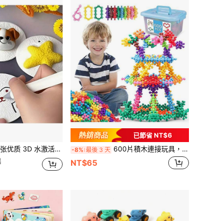
已節省 NT$6
激活扩展绘图纸 - 纹理艺术工艺纸，适用于 DIY 项目、派对礼品、学生奖励 - 情人节、圣诞节、新年、生日礼物的理想选择
600片積木連接玩具，互鎖實心塑料教育玩具套裝，適合3歲以上幼兒男孩女孩，促進精細動作技能與感官發展，適合聖誕節與生日禮物
-8%
最後 3 天
出
NT$65