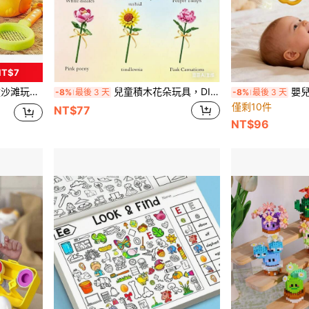
T$7
常适合夏季沙滩玩耍和水上娱乐（部分配件随机发货）
兒童積木花朵玩具，DIY彩色花卉系列積木，包含貝拉花、雛菊、鬱金香、木棉花、康乃馨、牡丹、蝴蝶蘭積木，適合節日、父親節、母親節、婚禮、畢業禮物
嬰兒手風琴式獨角
-8%
最後 3 天
-8%
最後 3 天
僅剩10件
NT$77
NT$96