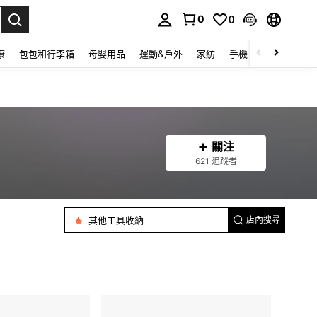
0
0
lect.
康
包包和行李箱
母嬰用品
運動&戶外
家紡
手機 & 手機配件
關注
621 追蹤者
存錢罐
其他工具收納
店內搜尋