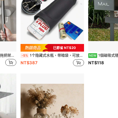
已節省 NT$20
车库，无需钻孔，安装简便，方便收纳
1个隐藏式水瓶，带暗袋，可放置手机和药品
1個磁吸式隱藏鑰匙收納盒 車鑰匙收納盒 戶外
-5%
NEW
NT$387
NT$118