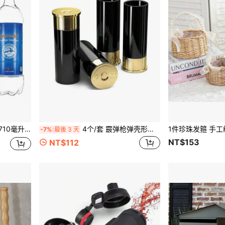
1个隐藏式水瓶盒，惊喜秘密710毫升水瓶收纳盒，安全收纳容器
4个/套 霰弹枪弹壳形状迷你小酒杯
-7%
最後 3 天
NT$153
NT$112