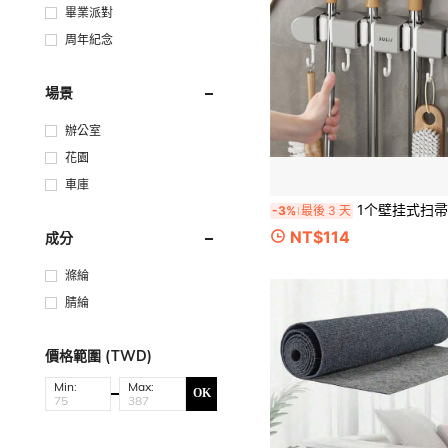
畢業派對
周年紀念
場景
辦公室
花園
車庫
1个壁挂式扫帚拖把架，带挂钩，强力自粘式扫帚拖把收纳架，适用于花园和
-3%
最後 3 天
NT$114
成分
滌綸
腈綸
價格範圍 (TWD)
Min:
Max:
OK