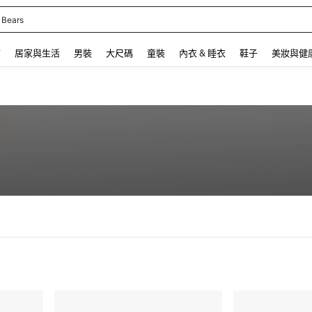
 Bears
 and down arrow keys to navigate search 最近搜尋 and 搜索發現. Press Enter to se
飾
居家與生活
男裝
大尺碼
童裝
內衣 & 睡衣
鞋子
美妝與健