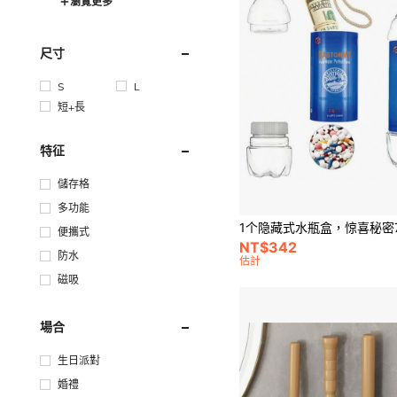
瀏覽更多
尺寸
S
L
短+長
特征
儲存格
多功能
便攜式
NT$342
防水
估計
磁吸
場合
生日派對
婚禮