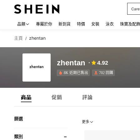
Care
Use up
品類
專屬於你
新到貨
特價
女裝
泳衣
珠寶及配
主頁
zhentan
/
zhentan
4.92
8K 近期已售出
702 回購
商品
促銷
評論
篩選
更多
類別