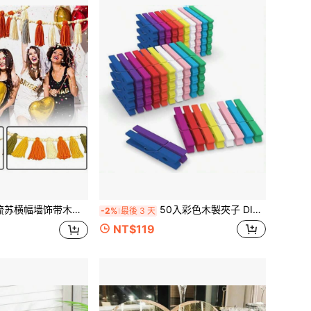
礼派对装饰男孩女孩派对礼物生日装饰挂毯房间装饰旗帜
50入彩色木製夾子 DIY裝飾洗衣夾 2.9英吋 10色馬卡龍色 可愛夾子飾品 照片掛鉤 教室裝飾
-2%
最後 3 天
NT$119