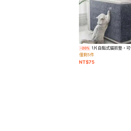
1片自黏式貓抓墊，可修剪自黏地毯，適用於牆壁、地毯、沙發和家具
-20%
僅剩5件
NT$75