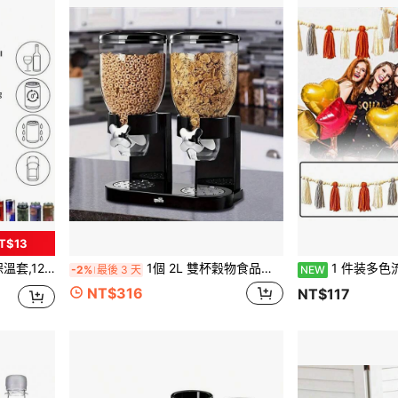
T$13
禮物,適用於瓶身細長罐的保溫
1個 2L 雙杯穀物食品儲存容器，適用於儲存乾貨、燕麥、堅果、糖果等，適用於辦公室、家庭、派對和其他場合
1 件装多色流苏横幅墙饰带木珠旗帜婚
-2%
最後 3 天
NEW
NT$316
NT$117