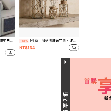
，保護貓抓柱寵物用品
1件復古風透明玻璃花瓶，波希米亞鄉村風家居裝飾，桌上與層架中心裝飾品，適用於展示乾燥花與蒲葦草，居家裝飾，波希米亞風家居禮物
-18%
NT$134
1
共1頁
新會員享7折