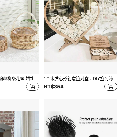
1件珍珠发箍 手工编织柳条花篮 婚礼装饰柳条篮 装饰礼品收纳篮 仙女花篮 婚礼花童配饰
1个木质心形创意签到盒，DIY签到簿，适用于婚礼和派对
NT$354