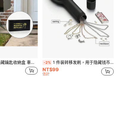
隱藏儲物盒 適用於居家、辦公室、汽車、卡車、露營車的秘密收納盒
1 件装转移发刷，用于隐藏钱币现金珠宝藏匿秘密容器发梳盒隐藏钻石钥匙收纳
-2%
NT$99
估計