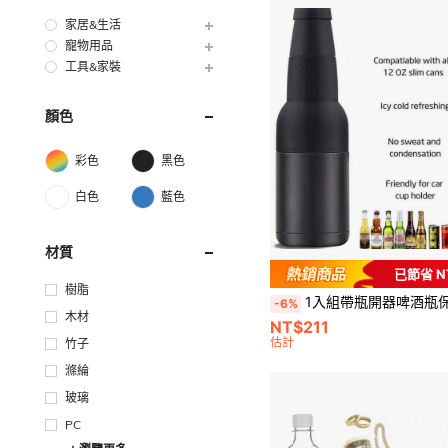
家居&生活
寵物用品
工具&家裝
顏色
彩色
黑色
白色
藍色
材質
已節省 N
樹脂
1入組帶瓶開器啤酒瓶保溫套,12安士304不銹鋼3合1啤酒保溫套男士啤酒
-6%
木材
NT$211
估計
竹子
滌綸
玻璃
PC