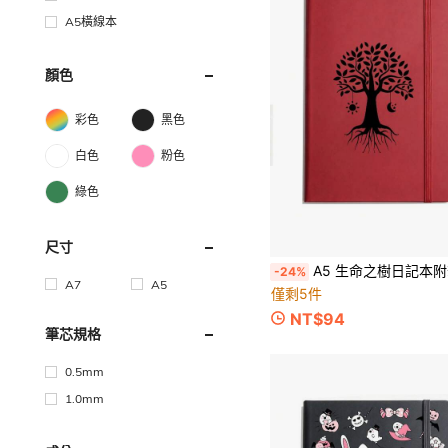
A5橫線本
顏色
彩色
黑色
白色
粉色
綠色
尺寸
A5 生命之樹日記本附筆，192頁橫線硬殼PU皮革日記本，彈性帶書籤寫作筆記本，日月樹印花筆記
-24%
A7
A5
僅剩5件
NT$94
筆芯規格
0.5mm
1.0mm