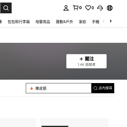
0
0
lect.
康
包包和行李箱
母嬰用品
運動&戶外
家紡
手機 & 手機配件
關注
1.4K 追蹤者
筆袋
橡皮筋
店內搜尋