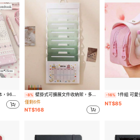
格紋圖案，適合學生女孩
壁掛式可擴展文件收納架，多口袋垂直懸掛式文件夾，大容量可攜式 A4 紙張收納袋，適用於辦公室、居家、學校
1件組 可愛多功能大容量蓬鬆熊造型紓壓鉛
-8%
-16%
僅剩6件
NT$85
NT$168