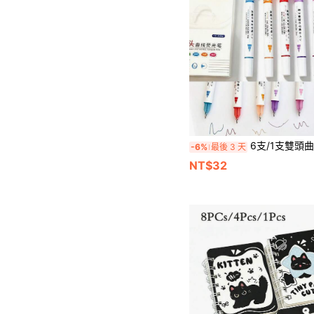
6支/1支雙頭曲面螢光筆、裝飾邊框印章與細線繪圖筆，混色滾輪印
-6%
最後 3 天
NT$32