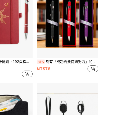
本，彈性帶書籤書寫筆記本，天體印花筆記本禮物，適合女性辦公室學校生日禮物
刻有「成功需要持續努力」的圓珠筆，觸控螢幕筆尖，金屬筆身，附優雅禮盒，中性款，獨特生日/聖誕禮物，適合開學禮物
-8%
NT$76