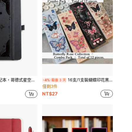
硬殼日記本，96 張 192 頁，附彈性束帶，暗黑美學辦公校園記事本禮品
16支/1支裝蝴蝶印花黑色墨水滾珠筆，0.5mm順滑書寫凝膠筆套組，可愛美學學生考試與辦公簽名筆
-4%
最後 3 天
僅剩3件
NT$27