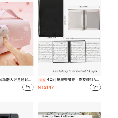
筆袋，適合小學生，適用於學校、鉛筆袋、背包及文具用品，返校季
4頁可擴展樂譜夾，螺旋裝訂A4音樂活頁夾，免打孔透明口袋樂譜收納夾，可容納40張樂譜，防水音樂書，適用鋼琴與吉他音樂家
-8%
NT$147