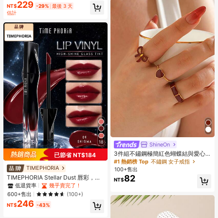
229
NT$
-29%
最後 3 天
估計
18
ShineOn
#1 熱銷榜 Top
不鏽鋼 女子戒指
回購率高的顧客
3件組不鏽鋼極簡紅色蝴蝶結與愛心
已節省 NT$184
戒指套組，適合女性日常配戴
#1 熱銷榜 Top
#1 熱銷榜 Top
不鏽鋼 女子戒指
不鏽鋼 女子戒指
TIMEPHORIA
100+售出
回購率高的顧客
回購率高的顧客
82
TIMEPHORIA Stellar Dust 唇彩，防
#1 熱銷榜 Top
不鏽鋼 女子戒指
NT$
脫色防暈染唇釉，粉珊瑚色調亮澤妝
低退貨率
幾乎賣完了！
回購率高的顧客
效，高顯色鮮豔色彩，保濕輕盈持久
600+售出
(100+)
唇妝
246
NT$
-43%