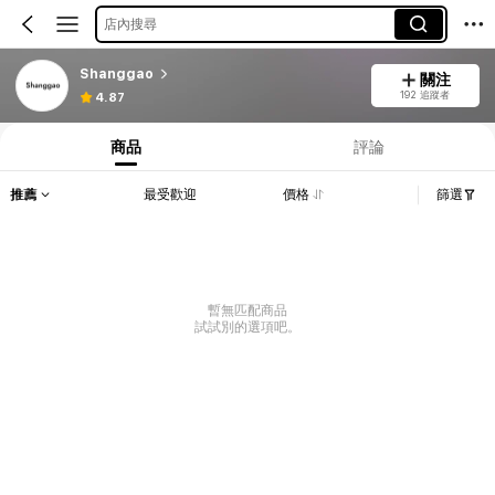
店內搜尋
Shanggao
關注
192 追蹤者
4.87
商品
評論
推薦
最受歡迎
價格
篩選
暫無匹配商品
試試別的選項吧。