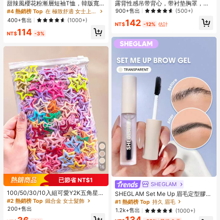
甜辣風櫻花粉漸層短袖T恤，韓版寬
露背性感吊带背心，带衬垫胸罩，无
鬆字母印花上衣，Ins美學休閒夏季Y2
袖设计，夏季休闲黑色款
900+售出
(500+)
#4 熱銷榜 Top
在 極致舒適 女士上衣、襯衫和T恤
K風格
400+售出
(1000+)
142
NT$
-12%
估計
114
NT$
-3%
16
已節省 NT$1
SHEGLAM
100/50/30/10入組可愛Y2K五角星B
SHEGLAM Set Me Up 眉毛定型膠
B髮夾，彩色髮夾，基礎髮飾，適合
品牌美妝化妝品 適合女士與女孩
#2 熱銷榜 Top
鐵合金 女士髮飾
#1 熱銷榜 Top
持久 眉毛
女孩，日常上學、派對、運動、美學
200+售出
1.2k+售出
(1000+)
風格
134