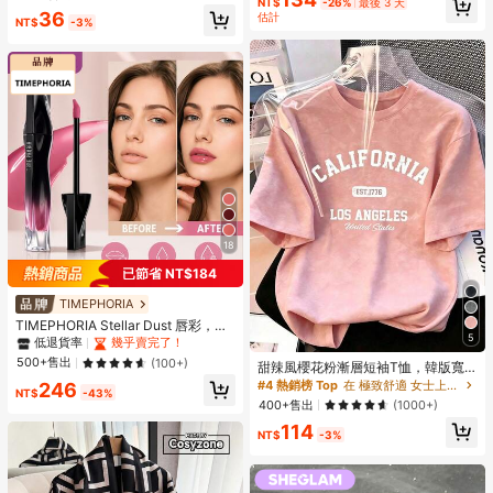
NT$
-26%
最後 3 天
風格
36
估計
NT$
-3%
18
已節省 NT$184
TIMEPHORIA
TIMEPHORIA Stellar Dust 唇彩，防
5
脫色防暈染唇釉，粉珊瑚色調亮澤妝
低退貨率
幾乎賣完了！
效，高顯色鮮豔色彩，保濕輕盈持久
500+售出
(100+)
甜辣風櫻花粉漸層短袖T恤，韓版寬
唇妝
鬆字母印花上衣，Ins美學休閒夏季Y2
#4 熱銷榜 Top
在 極致舒適 女士上衣、襯衫和T恤
246
NT$
-43%
K風格
400+售出
(1000+)
114
NT$
-3%