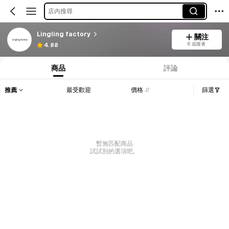
店內搜尋
Lingling factory
關注
6 追蹤者
4.88
商品
評論
推薦
最受歡迎
價格
篩選
暫無匹配商品
試試別的選項吧。