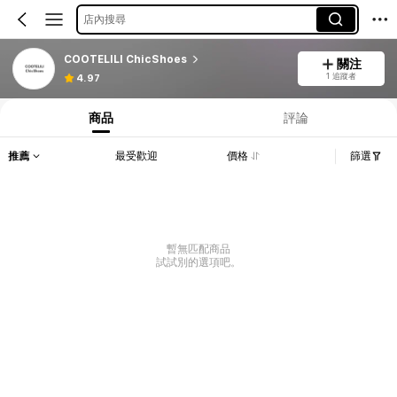
店內搜尋
COOTELILI ChicShoes
關注
1 追蹤者
4.97
商品
評論
推薦
最受歡迎
價格
篩選
暫無匹配商品
試試別的選項吧。