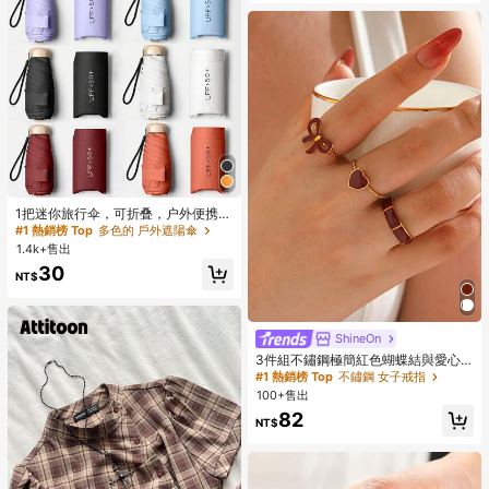
1把迷你旅行伞，可折叠，户外便携遮
阳伞，防紫外线遮阳伞，带收纳袋，
#1 熱銷榜 Top
多色的 戶外遮陽傘
防晒，6根伞骨+加厚黑色防水涂层，
1.4k+售出
旅行必备，适合户外、旅行、夏季防
30
晒，防风防水
NT$
ShineOn
#1 熱銷榜 Top
不鏽鋼 女子戒指
回購率高的顧客
幾乎賣完了！
3件組不鏽鋼極簡紅色蝴蝶結與愛心
戒指套組，適合女性日常配戴
#1 熱銷榜 Top
#1 熱銷榜 Top
不鏽鋼 女子戒指
不鏽鋼 女子戒指
100+售出
回購率高的顧客
回購率高的顧客
幾乎賣完了！
幾乎賣完了！
#1 熱銷榜 Top
不鏽鋼 女子戒指
82
NT$
回購率高的顧客
幾乎賣完了！