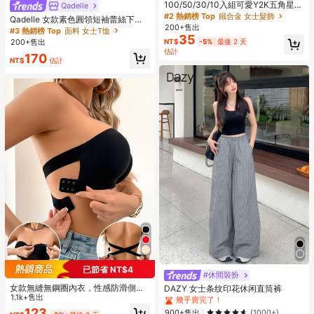
100/50/30/10入組可愛Y2K五角星B
Qadelle
B髮夾，彩色髮夾，基礎髮飾，適合
#2 熱銷榜 Top
鐵合金 女士髮飾
Qadelle 女款素色圓領短袖蕾絲下擺
女孩，日常上學、派對、運動、美學
200+售出
時尚T恤
#3 熱銷榜 Top
面料 女士T恤
風格
35
200+售出
NT$
-5%
最後 2 天
估計
170
NT$
估計
已節省 NT$4
#休閒裝扮
#1 熱銷榜 Top
在 隨意的 休閒褲
女款無縫無鋼圈內衣，性感防滑側
幾乎賣完了！
DAZY 女士条纹印花休闲直筒裤
邊，可拆卸式胸墊，交叉式背帶，無
1.1k+售出
#1 熱銷榜 Top
#1 熱銷榜 Top
在 隨意的 休閒褲
在 隨意的 休閒褲
肩帶，全天舒適
123
幾乎賣完了！
幾乎賣完了！
900+售出
(1000+)