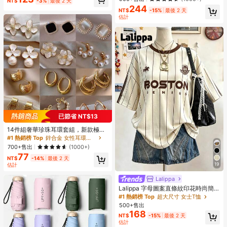
NT$
-3%
最後 2 天
244
#1 熱銷榜 Top
在 隨意的 休閒褲
NT$
-15%
最後 2 天
幾乎賣完了！
估計
已節省 NT$13
14件組奢華珍珠耳環套組，新款極簡
獨特設計優雅女士耳環，送給她的禮
#1 熱銷榜 Top
鋅合金 女性耳環套組
物
700+售出
(1000+)
77
NT$
-14%
最後 2 天
19
估計
Lalippa
Lalippa 字母圖案直條紋印花時尚簡
約大版中長版圓領落肩女款T恤 朋友
#1 熱銷榜 Top
超大尺寸 女士T恤
禮物
500+售出
168
NT$
-15%
最後 2 天
估計