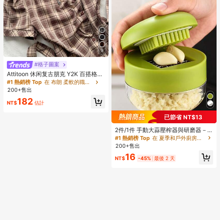
9
#格子圖案
Attitoon 休闲复古朋克 Y2K 百搭格子
纽扣衬衫，适合音乐节、哥特风格、
#1 熱銷榜 Top
在 布朗 柔軟的職業襯衫
夏季外出，女士短袖系带衬衫
200+售出
182
NT$
估計
已節省 NT$13
2件/1件 手動大蒜壓榨器與研磨器－
多功能廚房工具，可用於切碎、切片
#1 熱銷榜 Top
在 夏季和戶外廚房用具流行趨勢 其他廚房用具
與研磨，適用於居家、餐廳、戶外、
200+售出
旅行與餐車使用，便攜手持設計，塑
16
料與大蒜瓣研磨器，廚房用品，烹飪
NT$
-45%
最後 2 天
用品，旅行與戶外必需品，易於攜
帶，居家裝飾，返校季，女性禮物，
男性禮物