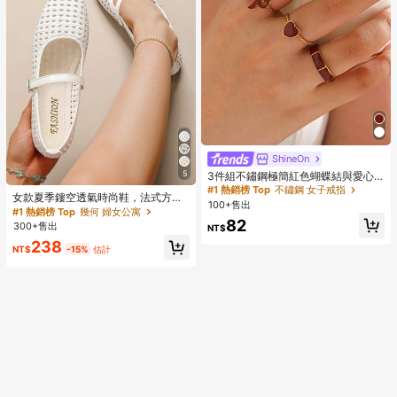
ShineOn
#1 熱銷榜 Top
不鏽鋼 女子戒指
回購率高的顧客
5
3件組不鏽鋼極簡紅色蝴蝶結與愛心
戒指套組，適合女性日常配戴
#1 熱銷榜 Top
#1 熱銷榜 Top
不鏽鋼 女子戒指
不鏽鋼 女子戒指
女款夏季鏤空透氣時尚鞋，法式方頭
100+售出
回購率高的顧客
回購率高的顧客
單帶鞋，百搭白色通勤鞋，法式復古
#1 熱銷榜 Top
幾何 婦女公寓
#1 熱銷榜 Top
不鏽鋼 女子戒指
鏤空瑪麗珍平底鞋，適合學生與日常
82
300+售出
NT$
穿著，法式女孩風
回購率高的顧客
238
NT$
-15%
估計