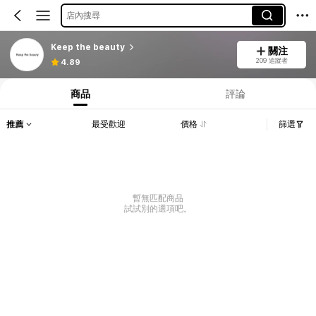
店內搜尋
Keep the beauty
關注
209 追蹤者
4.89
商品
評論
推薦
最受歡迎
價格
篩選
暫無匹配商品
試試別的選項吧。