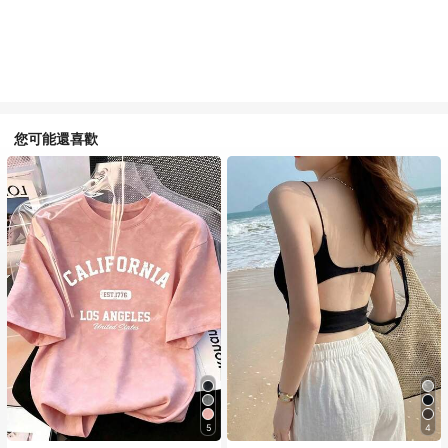
您可能還喜歡
5
4