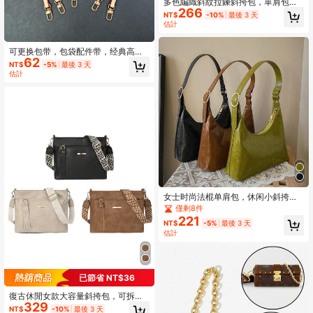
多色編織斜紋拉鍊斜挎包，單肩包，
266
法棍包，手拿包，派對包，女款復古
NT$
-10%
最後 3 天
極簡人造編織紋理
估計
可更换包带，包袋配件带，经典高端
62
包袋带配件，可调节长度的包带，适
NT$
-5%
最後 3 天
合 DIY 设计
估計
女士时尚法棍单肩包，休闲小斜挎
包，适合外出、购物
僅剩8件
221
NT$
-5%
最後 3 天
估計
已節省 NT$36
復古休閒女款大容量斜挎包，可拆卸
329
可調節肩帶，日常通勤托特包
NT$
-10%
最後 3 天