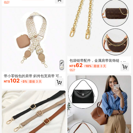
估計
包袋链带配件，金属肩带装饰链，用
62
于 DIY 包袋改装，可调节斜挎链长度
NT$
-10%
最後 3 天
估計
带小零钱包的肩带 斜挎包宽肩带 可装
102
硬币、口红和钥匙的迷你包 可自行搭
NT$
-3%
最後 3 天
配的 DIY 包带