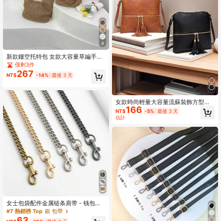
4
新款鏤空托特包 女款大容量草編手提
包 肩背包 復古旅行沙灘包 購物包 夏
僅剩3件
季
267
NT$
-14%
最後 3 天
女款時尚輕量大容量流蘇裝飾方型斜
166
挎包
NT$
-5%
最後 3 天
估計
女士包袋配件金属链条肩带 - 钱包手
提包单肩斜挎包链条
#7 熱銷榜 Top
銀 包帶
63