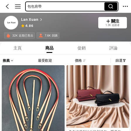
包包肩帶
Lan Xuan
關注
1.3K 追蹤者
4.86
32K 近期已售出
7.6K 回購
主頁
商品
促銷
評論
推薦
最受歡迎
價格
篩選