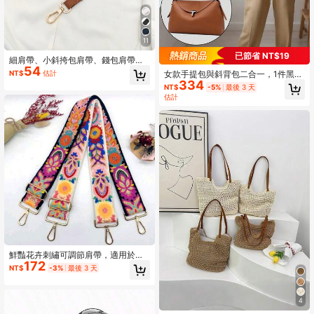
11
已節省 NT$19
細肩帶、小斜挎包肩帶、錢包肩帶、
54
小包肩帶配件、DIY肩帶、多功能小肩
NT$
估計
女款手提包與斜背包二合一，1件黑色
帶、女款包包肩帶
334
枕頭包，附T型鎖字母設計，通勤單肩
NT$
-5%
最後 3 天
包
估計
鮮豔花卉刺繡可調節肩帶，適用於錢
172
包、手提包與吉他背帶，2英吋黑色聚
NT$
-3%
最後 3 天
酯纖維，配金色扣環
4