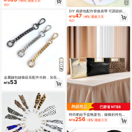
NT$
-10%
最後 3 天
4
估計
DIY 肩膀包配件替換肩帶 可調節斜挎
47
單肩包肩帶 黑金銀色五金配件
NT$
-4%
最後 3 天
估計
金屬錢包鏈條延長配件吊飾，加長版
53
斜背包肩帶，小包鏈條延長配件
NT$
已節省 NT$8
時尚豹紋手提晚宴包，鏈條斜挎包大
256
容量豹紋時尚翻蓋手提包，適合女士
NT$
-3%
最後 3 天
日常通勤或