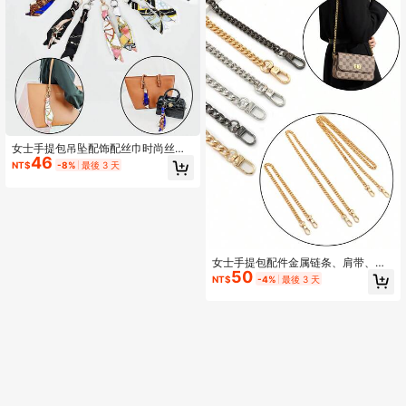
女士手提包吊坠配饰配丝巾时尚丝巾
46
手提包饰品女士钥匙扣
NT$
-8%
最後 3 天
女士手提包配件金属链条、肩带、肩
50
带、提手链、时尚优质包链
NT$
-4%
最後 3 天