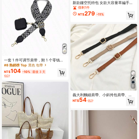
新款鏤空托特包 女款大容量草編手提
包 肩背包 復古旅行海灘包 購物包 夏
僅剩1件
季
279
NT$
-11%
一套 1 件可调节肩带，附 1 个零钱
包，迷你斜挎包，可装零钱、口红、
#8 熱銷榜 Top
黑色 包帶
钥匙、DIY 肩带配件
104
NT$
-10%
最後 3 天
估計
11
義大利麵細肩帶、小斜挎包肩帶、錢
54
包肩帶、小包肩帶配件、DIY肩帶、多
NT$
估計
功能小單肩帶、女款包包肩帶