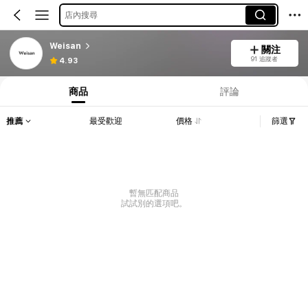
店內搜尋
Weisan
關注
91 追蹤者
4.93
商品
評論
推薦
最受歡迎
價格
篩選
暫無匹配商品
試試別的選項吧。