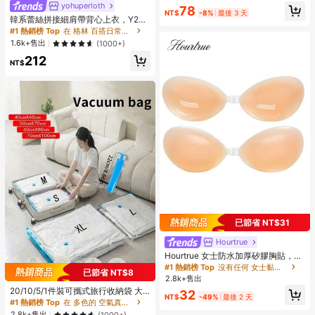
yohuperloth
78
NT$
-8%
最後 3 天
韓系蕾絲拼接細肩帶背心上衣，Y2K
風格，街頭休閒夏季穿搭
#1 熱銷榜 Top
在 格林 百搭日常上衣
1.6k+售出
(1000+)
212
NT$
已節省 NT$31
Hourtrue
Hourtrue 女士防水加厚矽膠胸貼，適
合小胸提升與聚攏，婚禮攝影專用，
#1 熱銷榜 Top
沒有任何 女士黏性胸罩
已節省 NT$8
適合伴娘使用
2.8k+售出
20/10/5/1件裝可攜式旅行收納袋 大
32
NT$
-49%
最後 2 天
容量壓縮真空袋 可重複使用 折疊式收
#1 熱銷榜 Top
在 多色的 空氣真空袋和泵
納袋 行李袋 防塵包裝收納方塊 防潮
2.8k+售出
(1000+)