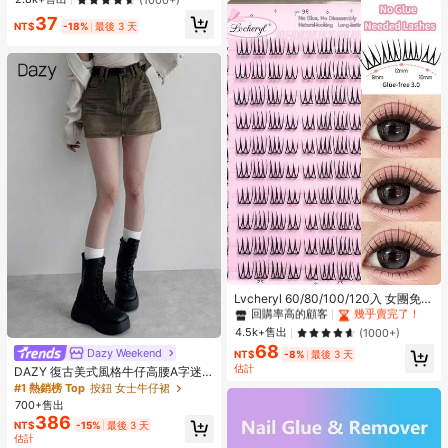
防蛀 省空間 適用於衣物、被褥、衣
37
櫥，開學季適用
NT$
-18%
最後 3 天
#1 熱銷榜 Top
無需膠水，無需去除劑 單根睫毛
回購率高的顧客
幾乎賣完了！
#1 熱銷榜 Top
#1 熱銷榜 Top
無需膠水，無需去除劑 單根睫毛
無需膠水，無需去除劑 單根睫毛
Lvcheryl 60/80/100/120入 女團免膠
假睫毛 - 超薄自黏式睫毛接長 C捲，
回購率高的顧客
回購率高的顧客
幾乎賣完了！
幾乎賣完了！
無需膠水，自然外觀，適合初學者 DI
#1 熱銷榜 Top
無需膠水，無需去除劑 單根睫毛
4.5k+售出
(1000+)
Y 睫毛，派對長效持妝，柔軟質感睫
68
回購率高的顧客
幾乎賣完了！
Dazy Weekend
毛彩妝
NT$
-8%
最後 3 天
估計
DAZY 復古美式風格牛仔高腰A字迷
你裙，新款牛仔裙校園風
#1 熱銷榜 Top
按鈕 女士牛仔裙
700+售出
386
NT$
-15%
最後 3 天
估計