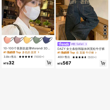
8
#1 熱銷榜 Top
多色的 面罩
#軟 Safari
幾乎賣完了！
10-100个装新款超薄Morandi 3D一
DAZY 女士条纹韩版休闲宽松牛仔裤
次性口罩，男女通用款。白色口罩采
#1 熱銷榜 Top
#1 熱銷榜 Top
多色的 面罩
多色的 面罩
#1 熱銷榜 Top
在 直腿 牛仔褲
用无需染色且无异味的材料制成。其
幾乎賣完了！
幾乎賣完了！
3.8k+售出
(1000+)
400+售出
(500+)
他颜色的口罩可能需要染色，并可能
#1 熱銷榜 Top
多色的 面罩
32
略有气味，此属正常现象。口罩通风
567
NT$
NT$
幾乎賣完了！
一段时间后透气性良好。请参考尺寸
表选择合适的尺寸。