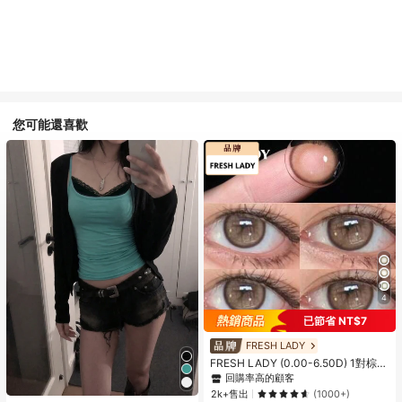
您可能還喜歡
4
已節省 NT$7
FRESH LADY
FRESH LADY (0.00-6.50D) 1對棕色
隱形眼鏡，微妙混色瞳孔，亮麗柔和
回購率高的顧客
鏡片，適合日常配戴、派對、杜拜妝
2k+售出
(1000+)
容，年戴，14.00mm