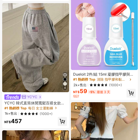
Dueloit 2件/組 15ml 凝膠指甲膠與卸
甲液套組，包含 15ml 超強力凝膠指
#1 熱銷榜 Top
清除 指甲膠和黏合劑
甲膠（適用於壓克力假指甲）、15ml
2k+售出
(1000+)
快速卸甲液附指緣推棒，隨機顏色
4
59
NT$
-5%
最後 3 天
估計
YC'YC
YCYC 韓式直筒休閒寬鬆百搭女款運
動長褲 秋季
#1 熱銷榜 Top
每日 女士運動褲
1k+售出
(1000+)
457
NT$