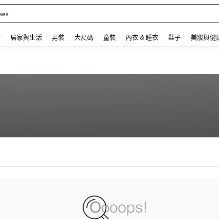
ses
 and down arrow keys to navigate search 最近搜尋 and 搜索發現. Press Enter to se
飾
居家與生活
男裝
大尺碼
童裝
內衣 & 睡衣
鞋子
美妝與健