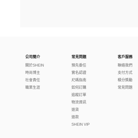
公司簡介
常見問題
客戶服務
關於SHEIN
預先委任
聯絡我們
時尚博主
實名認證
支付方式
社會責任
尺碼指南
積分獎勵
職業生涯
如何訂購
常見問題
追蹤訂單
物流資訊
退貨
退款
SHEIN VIP