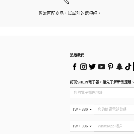
暫無匹配商品，試試別的選項吧。
追蹤我們
訂閱SHEIN電子報，搶先了解新品速遞
TW + 886
TW + 886