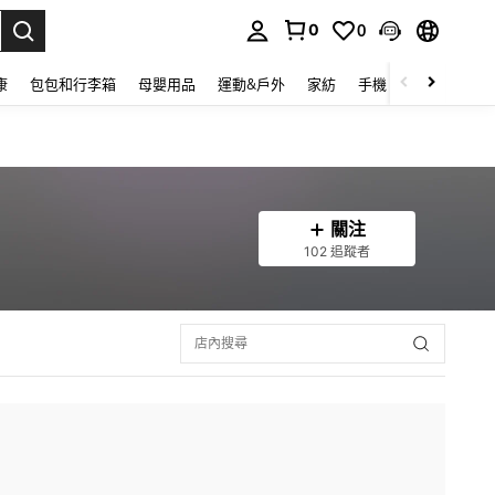
0
0
lect.
康
包包和行李箱
母嬰用品
運動&戶外
家紡
手機 & 手機配件
關注
102 追蹤者