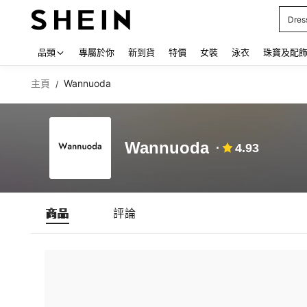
Dres
Use up
品類
專屬於你
新到貨
特價
女裝
泳衣
珠寶及配
主頁
Wannuoda
/
Wannuoda
4.93
商品
評論