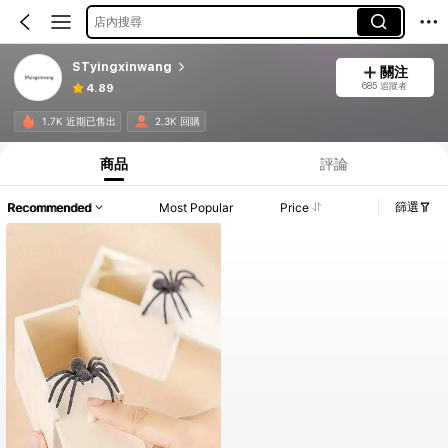
店內搜尋
STyingxinwang
關注
685 追蹤者
4.89
1.7K 近期已售出
2.3K 回購
商品
評論
篩選
Recommended
Most Popular
Price