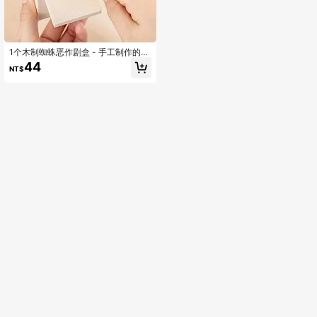
1个木制蜘蛛恶作剧盒 - 手工制作的玩
笑盒，非常适合作为圣诞礼物
44
NT$