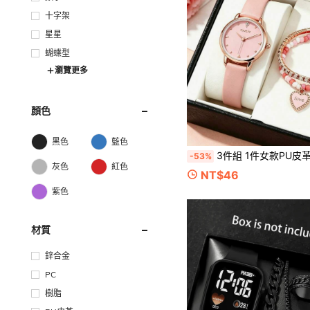
十字架
星星
蝴蝶型
瀏覽更多
顏色
黑色
藍色
3件組 1件女款PU皮革鑽石設計極簡石英手錶 + 2件愛心珠飾方形水晶手鍊套組，溫柔女孩百搭手錶套組，簡約時尚優雅，適合日常配戴、節日裝飾、主題派對聚會。適合作為情人節、母親節
-53%
灰色
紅色
NT$46
紫色
材質
鋅合金
PC
樹脂