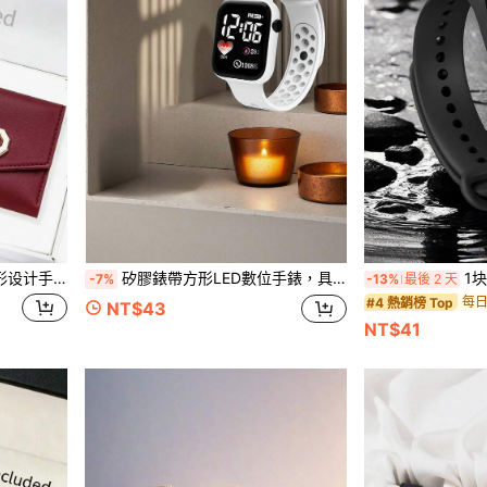
钱包，是情人节、生日或日常佩戴的理想之选
矽膠錶帶方形LED數位手錶，具備時間顯示功能，適合作為節日禮物、情人節禮物、聖誕禮物、畢業禮物或學校禮物
1块防水
-7%
-13%
最後 2 天
每日
#4 熱銷榜 Top
NT$43
NT$41