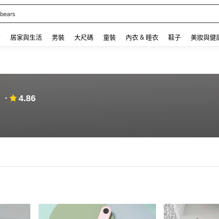
 bears
 and down arrow keys to navigate search 最近搜尋 and 搜索發現. Press Enter to se
飾
居家與生活
男裝
大尺碼
童裝
內衣 & 睡衣
鞋子
美妝與健
4.86