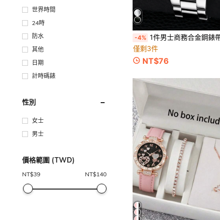
世界時間
24時
防水
1件男士商務合金鋼錶帶手錶，理想
-4%
僅剩3件
其他
NT$76
日期
計時碼錶
性別
女士
男士
價格範圍 (TWD)
NT$
39
NT$
140