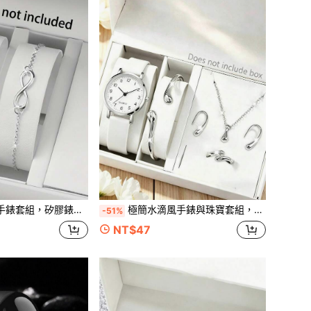
ED數位腕錶附無限符號手鍊，適合學生的百搭禮物
極簡水滴風手錶與珠寶套組，5件式百搭日常通勤組合
-51%
NT$47