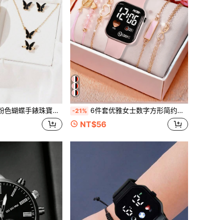
項鍊、耳環、手鍊與戒指禮品套組，適合日常配戴、派對、生日與情人節
6件套优雅女士数字方形简约手表，女士最佳手链首饰套装
-21%
NT$56