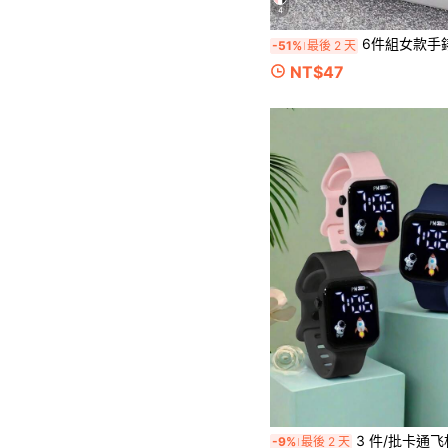
4
6件組女款手錶與珠寶套裝 時尚禮盒（含手錶、手鍊、項鍊、戒指、耳環），適合各種浪漫溫馨場合，情人節
-51%
最後 2 天
NT$47
3 件/批卡通飞机运动休闲电子手表，适合日
-9%
最後 2 天