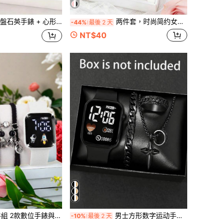
心形水鑽/蝴蝶手鍊 2件組，女款奢華百搭配件
两件套，时尚简约女士石英表和心形手链，适合作为返校礼物
-44%
最後 2 天
NT$40
款太空人手環，適合兄弟配戴，適用於假期、生日等場合，可作為學校畢業禮物、情人節、開學季、聖誕節、萬聖節禮物，適合日常配戴，非常受歡迎
男士方形数字运动手表（1块）和手链项链戒指（3件套）套装，最佳万圣节礼物
-10%
最後 2 天