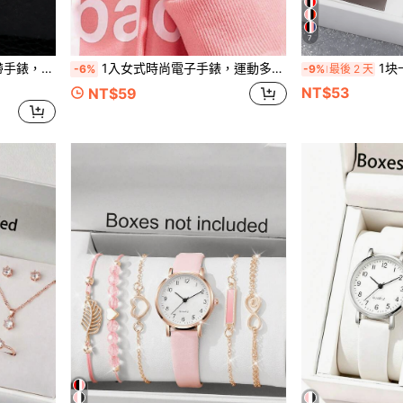
7
的父親節禮物
1入女式時尚電子手錶，運動多功能學生手錶，玫瑰金框架，適合日常使用，生日禮物
1块卡通爱心方形数字
-6%
-9%
最後 2 天
NT$53
NT$59