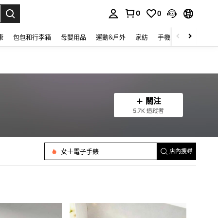
0
0
lect.
康
包包和行李箱
母嬰用品
運動&戶外
家紡
手機 & 手機配件
關注
5.7K 追蹤者
女士手錶套裝
女士電子手錶
店內搜尋