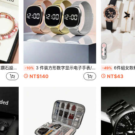
4
、萬聖節、聖誕節、生日、好友週年、開學季、七夕節、新年禮物
3 件装方形数字显示电子手表/BFF 手表磁扣米兰尼斯表带数字运动手表
6件組女款粉色蝴蝶手錶珠寶套組，石英手錶附
-10%
-49%
NT$140
NT$43