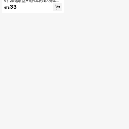
8 件/套运动型反光汽车轮辋乙烯基贴
纸 标记条纹赛车轮毂贴花
33
NT$