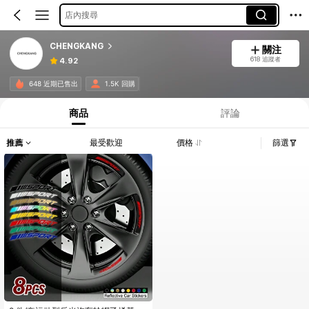
店內搜尋
CHENGKANG
關注
618 追蹤者
4.92
648 近期已售出
1.5K 回購
商品
評論
推薦
最受歡迎
價格
篩選