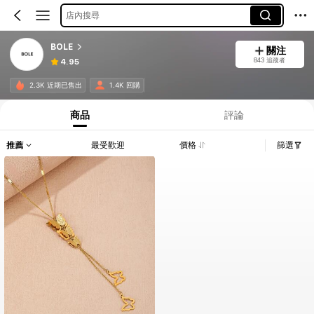
店內搜尋
BOLE
關注
843 追蹤者
4.95
2.3K 近期已售出
1.4K 回購
商品
評論
推薦
最受歡迎
價格
篩選