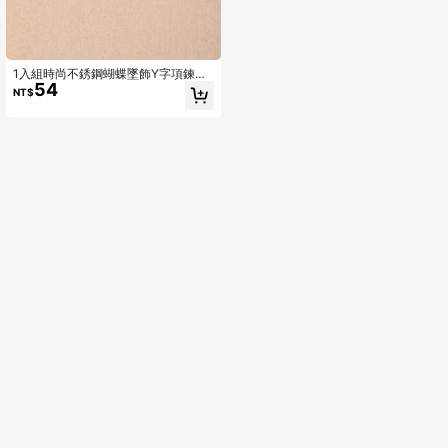
1入組時尚不銹鋼蝴蝶墜飾Y字項鍊適
54
合女士適用於禮品
NT$