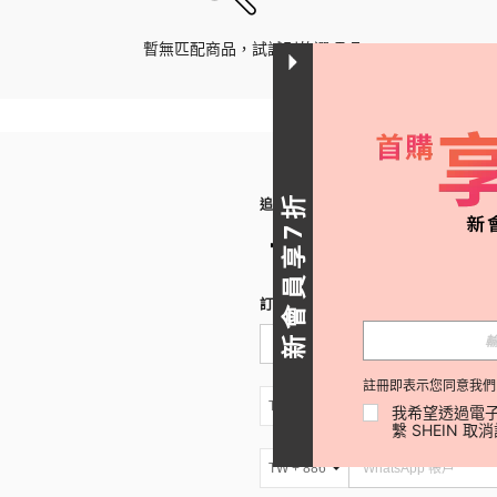
暫無匹配商品，試試別的選項吧。
新會員享7折
追蹤我們
訂閱SHEIN電子報，搶先了解新品速遞
註冊即表示您同意我們
TW + 886
我希望透過電子
繫 SHEIN 取
TW + 886