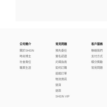
公司簡介
常見問題
客戶服務
關於SHEIN
預先委任
聯絡我們
時尚博主
實名認證
支付方式
社會責任
尺碼指南
積分獎勵
職業生涯
如何訂購
常見問題
追蹤訂單
物流資訊
退貨
退款
SHEIN VIP