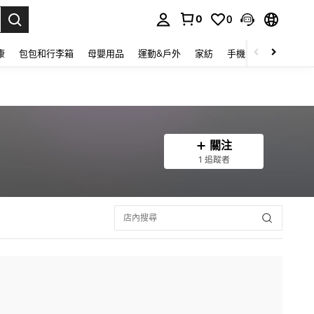
0
0
lect.
康
包包和行李箱
母嬰用品
運動&戶外
家紡
手機 & 手機配件
關注
1 追蹤者