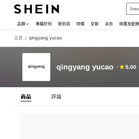
Care
Use up
品類
專屬於你
新到貨
特價
女裝
泳衣
珠寶及配
主頁
qingyang yucao
/
qingyang yucao
5.00
商品
評論