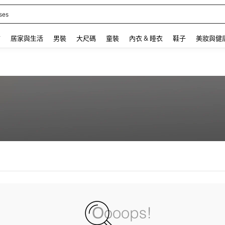
 Bears
 and down arrow keys to navigate search 最近搜尋 and 搜索發現. Press Enter to se
飾
居家與生活
男裝
大尺碼
童裝
內衣 & 睡衣
鞋子
美妝與健