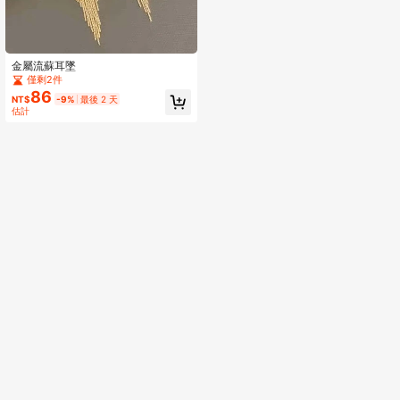
金屬流蘇耳墜
僅剩2件
86
NT$
-9%
最後 2 天
估計