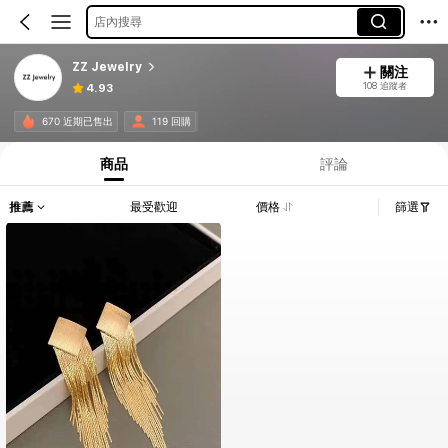
店內搜尋
ZZ Jewelry
關注
108 追蹤者
4.93
670 近期已售出
119 回購
商品
評論
推薦
最受歡迎
價格
篩選