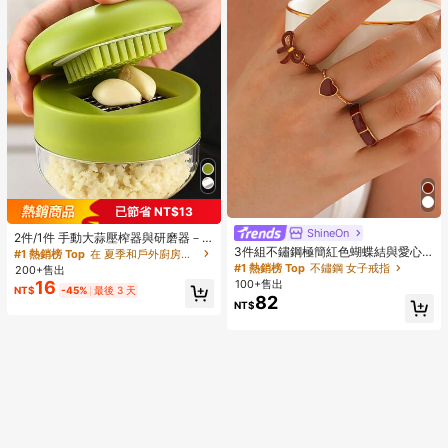
已節省 NT$13
ShineOn
#1 熱銷榜 Top
不鏽鋼 女子戒指
2件/1件 手動大蒜壓榨器與研磨器－
回購率高的顧客
幾乎賣完了！
多功能廚房工具，可用於切碎、切片
3件組不鏽鋼極簡紅色蝴蝶結與愛心
#1 熱銷榜 Top
在 夏季和戶外廚房用具流行趨勢 其他廚房用具
與研磨，適用於居家、餐廳、戶外、
戒指套組，適合女性日常配戴
#1 熱銷榜 Top
#1 熱銷榜 Top
不鏽鋼 女子戒指
不鏽鋼 女子戒指
200+售出
旅行與餐車使用，便攜手持設計，塑
16
100+售出
回購率高的顧客
回購率高的顧客
幾乎賣完了！
幾乎賣完了！
NT$
-45%
最後 3 天
料與大蒜瓣研磨器，廚房用品，烹飪
82
#1 熱銷榜 Top
不鏽鋼 女子戒指
NT$
用品，旅行與戶外必需品，易於攜
帶，居家裝飾，返校季，女性禮物，
回購率高的顧客
幾乎賣完了！
男性禮物