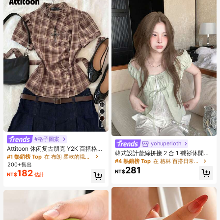
9
#格子圖案
yohuperloth
Attitoon 休闲复古朋克 Y2K 百搭格子
韓式設計蕾絲拼接 2 合 1 襯衫休閒夏
纽扣衬衫，适合音乐节、哥特风格、
#1 熱銷榜 Top
在 布朗 柔軟的職業襯衫
季款
#4 熱銷榜 Top
在 格林 百搭日常上衣
夏季外出，女士短袖系带衬衫
200+售出
281
182
NT$
NT$
估計