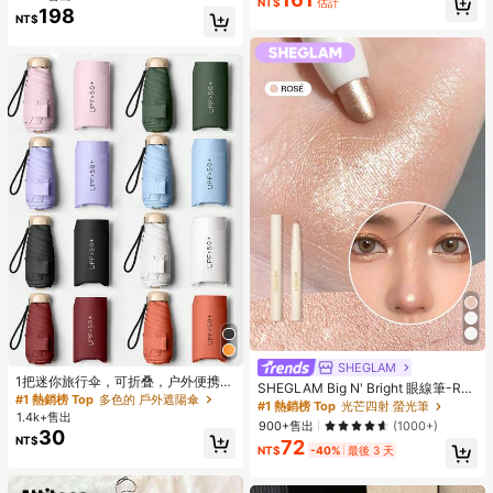
NT$
估計
198
NT$
SHEGLAM
1把迷你旅行伞，可折叠，户外便携遮
SHEGLAM Big N' Bright 眼線筆-Ros
阳伞，防紫外线遮阳伞，带收纳袋，
#1 熱銷榜 Top
多色的 戶外遮陽傘
é 品牌美妝化妝品 適合女士與女孩
#1 熱銷榜 Top
光芒四射 螢光筆
防晒，6根伞骨+加厚黑色防水涂层，
1.4k+售出
900+售出
(1000+)
旅行必备，适合户外、旅行、夏季防
30
NT$
晒，防风防水
72
NT$
-40%
最後 3 天