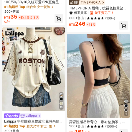
100/50/30/10入組可愛Y2K五角星B
TIMEPHORIA
B髮夾，彩色髮夾，基礎髮飾，適合
#1 熱銷榜 Top
鐵合金 女士髮飾
TIMEPHORIA 唇釉，抗褪色抗暈染，
女孩，日常上學、派對、運動、美學
200+售出
粉珊瑚亮澤妝效，高顯色鮮豔色彩，
低退貨率
幾乎賣完了！
風格
35
滋潤輕盈持久唇妝
NT$
-5%
最後 3 天
600+售出
(100+)
估計
246
NT$
-43%
19
4
Lalippa
Lalippa 字母圖案直條紋印花時尚簡
露背性感吊带背心，带衬垫胸罩，无
約大版中長版圓領落肩女款T恤 朋友
袖设计，夏季休闲黑色款
#1 熱銷榜 Top
超大尺寸 女士T恤
900+售出
(1000+)
禮物
161
500+售出