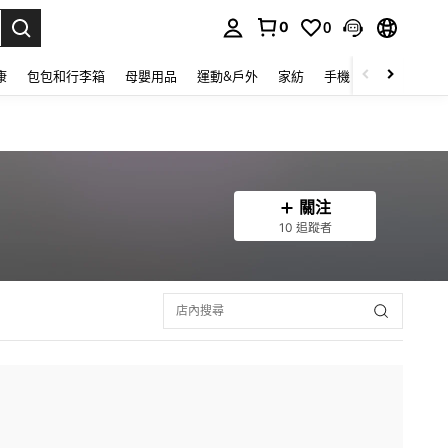
0
0
lect.
康
包包和行李箱
母嬰用品
運動&戶外
家紡
手機 & 手機配件
關注
10 追蹤者