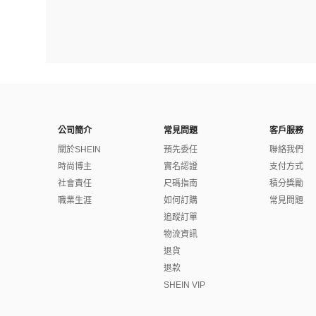
公司簡介
常見問題
客戶服務
關於SHEIN
預先委任
聯絡我們
時尚博主
實名認證
支付方式
社會責任
尺碼指南
積分獎勵
職業生涯
如何訂購
常見問題
追蹤訂單
物流資訊
退貨
退款
SHEIN VIP