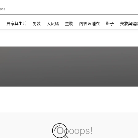
ses
 and down arrow keys to navigate search 最近搜尋 and 搜索發現. Press Enter to se
飾
居家與生活
男裝
大尺碼
童裝
內衣 & 睡衣
鞋子
美妝與健