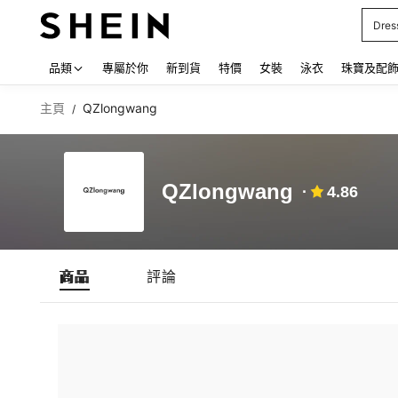
Dres
Use up
品類
專屬於你
新到貨
特價
女裝
泳衣
珠寶及配
主頁
QZlongwang
/
QZlongwang
4.86
商品
評論