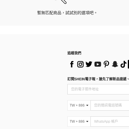
暫無匹配商品，試試別的選項吧。
追蹤我們
訂閱SHEIN電子報，搶先了解新品速遞
TW + 886
TW + 886