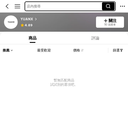
店內搜尋
YUANX
關注
50 追蹤者
4.89
商品
評論
推薦
最受歡迎
價格
篩選
暫無匹配商品
試試別的選項吧。