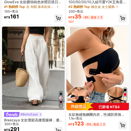
GlowEve 女款圓領純色休閒百搭日常
100/50/30/10入組可愛Y2K五角星B
短袖T恤
B髮夾，彩色髮夾，基礎髮飾，適合
#1 熱銷榜 Top
在 布朗 基本款休閒T卹
#2 熱銷榜 Top
鐵合金 女士髮飾
女孩，日常上學、派對、運動、美學
100+售出
200+售出
風格
161
35
NT$
NT$
-5%
最後 2 天
估計
11
已節省 NT$4
女款無縫無鋼圈內衣，性感防滑側
#BohoEase
邊，可拆卸式胸墊，交叉式背帶，無
1.1k+售出
Breezaya 女款寬鬆高腰寬腿褲，優
肩帶，全天舒適
123
雅白色時尚夏季度假假日，純色百搭
300+售出
NT$
-3%
最後 2 天
休閒日常穿著沙灘長褲
291
NT$