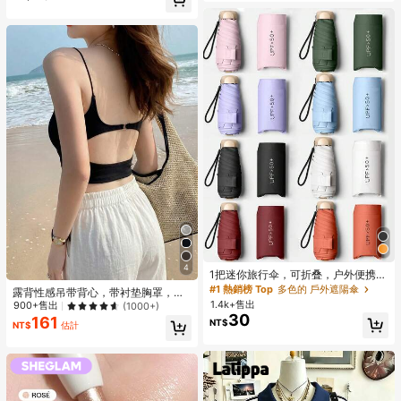
4
1把迷你旅行伞，可折叠，户外便携遮
阳伞，防紫外线遮阳伞，带收纳袋，
#1 熱銷榜 Top
多色的 戶外遮陽傘
露背性感吊带背心，带衬垫胸罩，无
防晒，6根伞骨+加厚黑色防水涂层，
1.4k+售出
袖设计，夏季休闲黑色款
900+售出
(1000+)
旅行必备，适合户外、旅行、夏季防
30
161
NT$
晒，防风防水
NT$
估計