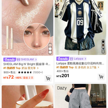
9
Lalippa
SHEGLAM
Lalippa 運動風條紋數位印花時尚簡
SHEGLAM Big N' Bright 眼線筆-Ros
約女款翻領V領落肩短袖T恤，送友禮
#1 熱銷榜 Top
在 多色的 女士T恤
é 品牌美妝化妝品 適合女士與女孩
#1 熱銷榜 Top
奶油 螢光筆
物
400+售出
900+售出
(1000+)
201
72
NT$
NT$
-40%
最後 2 天