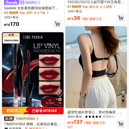
100/50/30/10入組可愛Y2K五角星B
Qadelle
B髮夾，彩色髮夾，基礎髮飾，適合
#1 熱銷榜 Top
鐵合金 女士髮飾
Qadelle 女款素色圓領短袖蕾絲下擺
女孩，日常上學、派對、運動、美學
200+售出
時尚T恤
#3 熱銷榜 Top
面料 女士T恤
風格
36
200+售出
NT$
-3%
最後 3 天
170
NT$
18
4
已節省 NT$184
露背性感吊带背心，带衬垫胸罩，无
袖设计，夏季休闲黑色款
900+售出
(1000+)
TIMEPHORIA
137
NT$
-15%
最後 3 天
TIMEPHORIA 唇釉，抗褪色抗暈染，
估計
粉珊瑚亮澤妝效，高顯色鮮豔色彩，
低退貨率
幾乎賣完了！