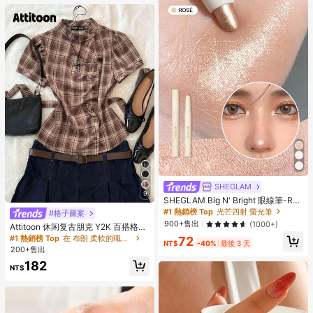
SHEGLAM
9
SHEGLAM Big N' Bright 眼線筆-Ros
é 品牌美妝化妝品 適合女士與女孩
#1 熱銷榜 Top
光芒四射 螢光筆
#格子圖案
900+售出
(1000+)
Attitoon 休闲复古朋克 Y2K 百搭格子
纽扣衬衫，适合音乐节、哥特风格、
#1 熱銷榜 Top
在 布朗 柔軟的職業襯衫
72
NT$
-40%
最後 3 天
夏季外出，女士短袖系带衬衫
200+售出
182
NT$