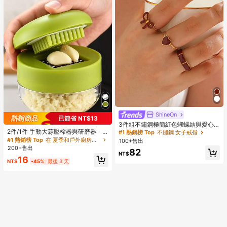
ShineOn
#1 熱銷榜 Top
不鏽鋼 女子戒指
已節省 NT$13
回購率高的顧客
幾乎賣完了！
3件組不鏽鋼極簡紅色蝴蝶結與愛心
戒指套組，適合女性日常配戴
2件/1件 手動大蒜壓榨器與研磨器－
#1 熱銷榜 Top
#1 熱銷榜 Top
不鏽鋼 女子戒指
不鏽鋼 女子戒指
多功能廚房工具，可用於切碎、切片
#1 熱銷榜 Top
在 夏季和戶外廚房用具流行趨勢 其他廚房用具
100+售出
回購率高的顧客
回購率高的顧客
幾乎賣完了！
幾乎賣完了！
與研磨，適用於居家、餐廳、戶外、
200+售出
#1 熱銷榜 Top
不鏽鋼 女子戒指
82
旅行與餐車使用，便攜手持設計，塑
NT$
16
回購率高的顧客
幾乎賣完了！
料與大蒜瓣研磨器，廚房用品，烹飪
NT$
-45%
最後 3 天
用品，旅行與戶外必需品，易於攜
帶，居家裝飾，返校季，女性禮物，
男性禮物