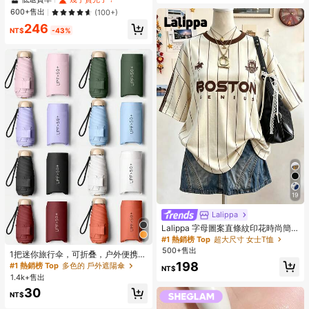
滋潤輕盈持久唇妝
600+售出
(100+)
246
NT$
-43%
19
Lalippa
Lalippa 字母圖案直條紋印花時尚簡
約大版中長版圓領落肩女款T恤 朋友
#1 熱銷榜 Top
超大尺寸 女士T恤
禮物
500+售出
1把迷你旅行伞，可折叠，户外便携遮
阳伞，防紫外线遮阳伞，带收纳袋，
198
#1 熱銷榜 Top
多色的 戶外遮陽傘
NT$
防晒，6根伞骨+加厚黑色防水涂层，
1.4k+售出
旅行必备，适合户外、旅行、夏季防
30
晒，防风防水
NT$