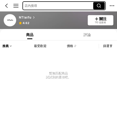
店內搜尋
NTlaifu
關注
110 追蹤者
4.62
商品
評論
推薦
最受歡迎
價格
篩選
暫無匹配商品
試試別的選項吧。