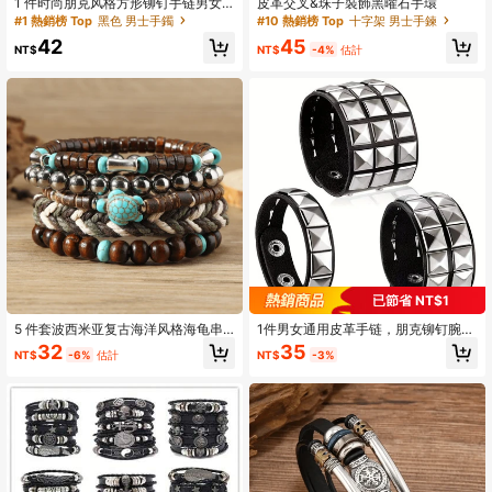
1 件时尚朋克风格方形铆钉手链男女
皮革交叉&珠子裝飾黑曜石手環
通用，个性化街头风格腕带，适合夜
#1 熱銷榜 Top
黑色 男士手鐲
#10 熱銷榜 Top
十字架 男士手鍊
店、万圣节、休闲装和礼物，皮革手
42
45
链
NT$
NT$
-4%
估計
已節省 NT$1
5 件套波西米亚复古海洋风格海龟串
1件男女通用皮革手链，朋克铆钉腕
珠手链套装 - 适合男士和女士，非常
带，可调节摇滚朋克铆钉皮革手链，
35
32
NT$
-3%
NT$
-6%
估計
适合夏季海滩穿着
男女通用哥特朋克摇滚尖刺铆钉开口
手镯，金属万圣节派对配饰