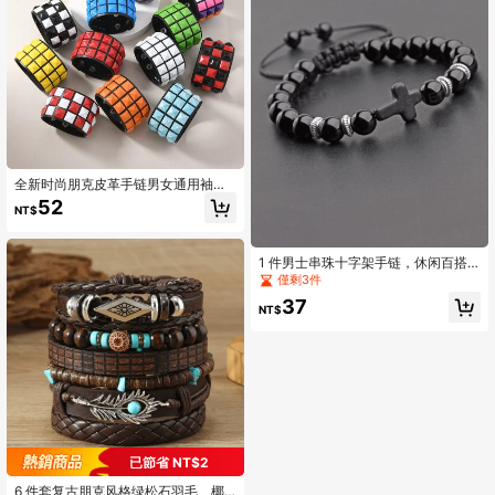
全新时尚朋克皮革手链男女通用袖口
可调节摇滚风格腕带珠宝男女礼物
52
NT$
1 件男士串珠十字架手链，休闲百搭
配饰
僅剩3件
37
NT$
已節省 NT$2
6 件套复古朋克风格绿松石羽毛、椰