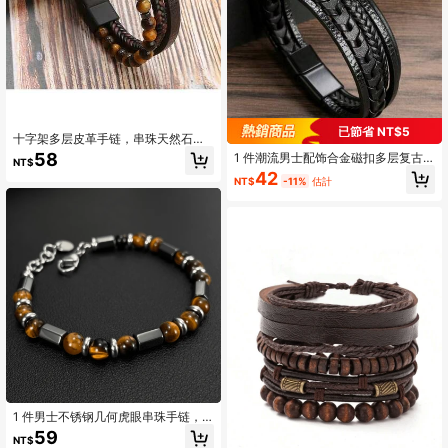
已節省 NT$5
十字架多层皮革手链，串珠天然石琥
珀手链，个性化时尚手工编织虎眼石
58
1 件潮流男士配饰合金磁扣多层复古
NT$
哑光石手链，男士十字架手链配饰
皮绳编织手链手链时尚穿搭
42
NT$
-11%
估計
1 件男士不锈钢几何虎眼串珠手链，
时尚法式复古风格，适合日常佩戴、
59
NT$
街头、通勤、派对、节日、祈祷或礼