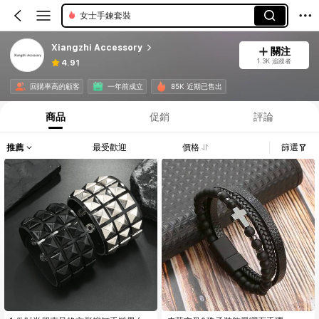
男士手繩
Xiangzhi Accessory
關注
1.3K 追蹤者
4.91
回購率高的顧客
一年前成立
85K 近期已售出
商品
促銷
評論
推薦
最受歡迎
價格
篩選