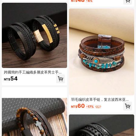
NT$
-4%
跨國簡約手工編織多層皮革男士手鍊,
時尚磁扣男士腕帶
54
NT$
羽毛编织皮革手链，复古波西米亚风
绿松石珠子手链，带磁扣
60
NT$
-17%
估計