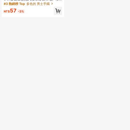
子壳、木珠和皮革菱形手链套装
#3 熱銷榜 Top
多色的 男士手鐲
57
NT$
-3%