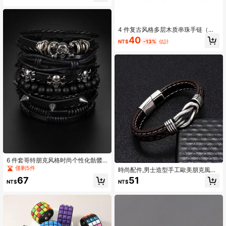
物
4 件复古风格多层木质串珠手链（男
士）
40
NT$
-13%
估計
6 件套哥特朋克风格时尚个性化骷髅
铆钉金属配饰装饰分层 PU 皮革编织
僅剩5件
時尚配件,男士造型手工歐美朋克風格
手链，适合男士日常佩戴和万圣节
雙色pu皮手鐲,配備不鏽鋼磁鐵扣
67
51
NT$
NT$