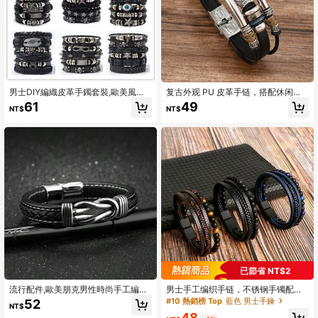
男士DIY編織皮革手鐲套裝,歐美風格
复古外观 PU 皮革手链，搭配休闲扣
骷髏頭和串珠龐克混合性手掌裝飾物
环设计
61
49
NT$
NT$
已節省 NT$2
流行配件,歐美朋克男性時尚手工編織
男士手工编织手链，不锈钢手镯配天
雙色pu皮革手鐲,不銹鋼磁扣手環
然黑曜石珠饰
#10 熱銷榜 Top
藍色 男士手鍊
52
NT$
48