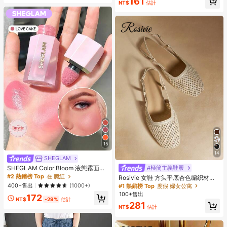
161
NT$
估計
15
14
SHEGLAM
#極簡主義鞋履
SHEGLAM Color Bloom 液態霧面腮
紅-Love Cake 品牌美妝化妝品 適合
#2 熱銷榜 Top
在 腮紅
Rosivie 女鞋 方头平底杏色编织材质
女士與女孩
露跟女鞋 平底鞋 假日风复古波西米亚
400+售出
(1000+)
#1 熱銷榜 Top
度假 婦女公寓
风 舒适平底女鞋
100+售出
172
NT$
-29%
估計
281
NT$
估計