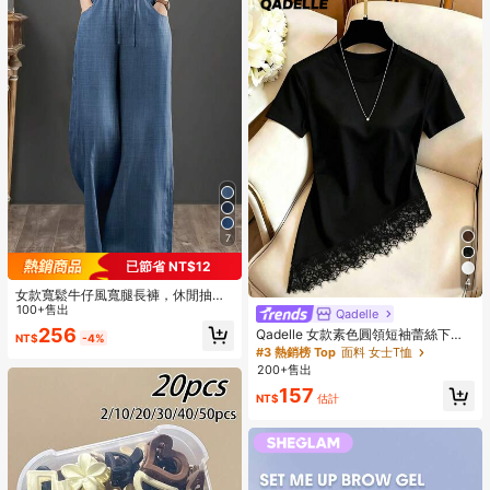
7
已節省 NT$12
4
女款寬鬆牛仔風寬腿長褲，休閒抽繩
口袋長褲，打造舒適日常造型
100+售出
Qadelle
256
Qadelle 女款素色圓領短袖蕾絲下擺
NT$
-4%
時尚T恤
#3 熱銷榜 Top
面料 女士T恤
200+售出
157
NT$
估計