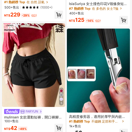
前乳 品牌美妝化妝品 適合女士與女孩
#1 熱銷榜 Top
在 自然 語氣
IslaSuriya 女士撞色印花V领修身短袖
500+售出
(1000+)
T恤
#7 熱銷榜 Top
在 多色的 女士T恤
400+售出
229
NT$
-29%
估計
125
NT$
-14%
估計
5
FARYUN
高精度修剪器，適用於厚甲與內嵌
mulinsen 女款運動短褲，開口褲腳設
甲，高品質不鏽鋼材質，配備柔軟手
計，彈性腰帶，夏季運動休閒 3/4 長
100+售出
#1 熱銷榜 Top
不鏽鋼 足部和手部護理工具
柄與25度斜角超鋒利刀片，專為長輩
度短褲
1k+售出
42
設計的厚甲剪，具防濺功能，適合老
NT$
-49%