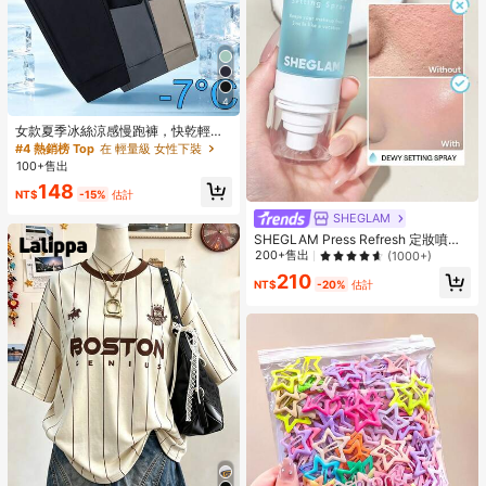
4
女款夏季冰絲涼感慢跑褲，快乾輕量
運動長褲，附拉鍊口袋與彈性腰帶，
#4 熱銷榜 Top
在 輕量級 女性下裝
適合健身、跑步與運動休閒穿搭
100+售出
148
NT$
-15%
估計
SHEGLAM
SHEGLAM Press Refresh 定妝噴霧
品牌美妝化妝品 適合女士與女孩
200+售出
(1000+)
210
NT$
-20%
估計