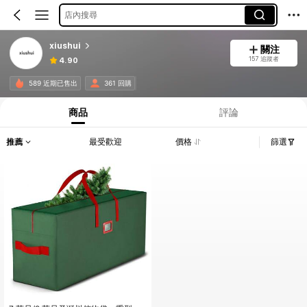
店內搜尋
xiushui
關注
157 追蹤者
4.90
589 近期已售出
361 回購
商品
評論
推薦
最受歡迎
價格
篩選