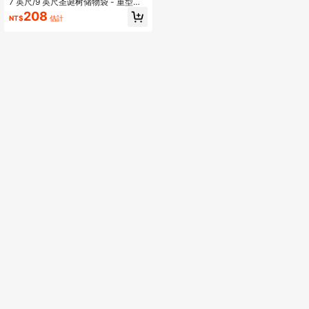
7 英尺/9 英尺圣诞树储物袋 - 重型节
日圣诞树支架储物袋，配有全长双缝
208
NT$
估計
拉链和手柄、成人礼物、包装纸圣诞
节、伴娘求婚盒、圣诞袜填充物、迷
你盒、礼品包装袋、伴娘、纸盒、礼
品盒、花纸、复古纸、糖果、母亲
节、伴娘礼物、毕业礼物、生日礼
物、结婚礼物、生日、新娘、婚礼