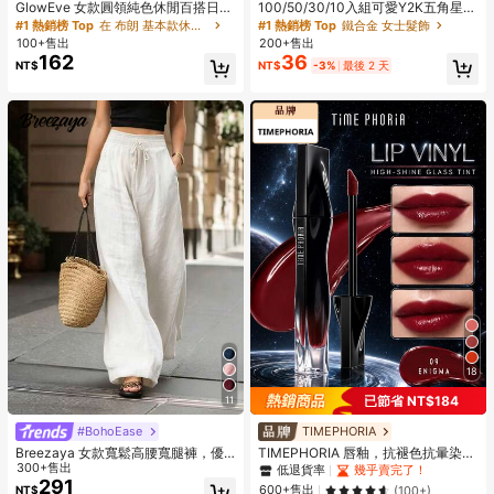
GlowEve 女款圓領純色休閒百搭日常
100/50/30/10入組可愛Y2K五角星B
短袖T恤
B髮夾，彩色髮夾，基礎髮飾，適合
#1 熱銷榜 Top
在 布朗 基本款休閒T卹
#1 熱銷榜 Top
鐵合金 女士髮飾
女孩，日常上學、派對、運動、美學
100+售出
200+售出
風格
162
36
NT$
NT$
-3%
最後 2 天
18
已節省 NT$184
11
#BohoEase
TIMEPHORIA
Breezaya 女款寬鬆高腰寬腿褲，優
TIMEPHORIA 唇釉，抗褪色抗暈染，
雅白色時尚夏季度假假日，純色百搭
300+售出
粉珊瑚亮澤妝效，高顯色鮮豔色彩，
低退貨率
幾乎賣完了！
休閒日常穿著沙灘長褲
滋潤輕盈持久唇妝
291
600+售出
(100+)
NT$