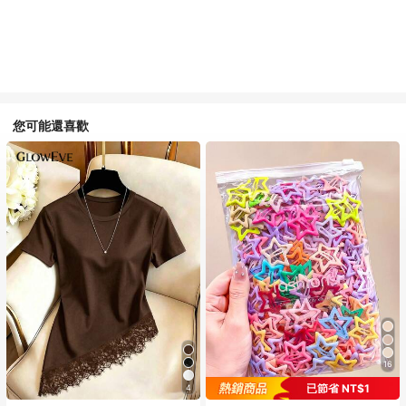
您可能還喜歡
16
已節省 NT$1
4