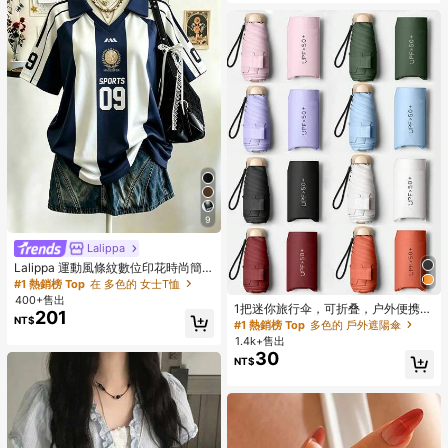
9
Lalippa
Lalippa 運動風條紋數位印花時尚簡
約女款翻領V領落肩短袖T恤，送友禮
#1 熱銷榜 Top
在 多色的 女士T恤
物
400+售出
1把迷你旅行伞，可折叠，户外便携遮
201
NT$
阳伞，防紫外线遮阳伞，带收纳袋，
#1 熱銷榜 Top
多色的 戶外遮陽傘
防晒，6根伞骨+加厚黑色防水涂层，
1.4k+售出
旅行必备，适合户外、旅行、夏季防
30
NT$
晒，防风防水