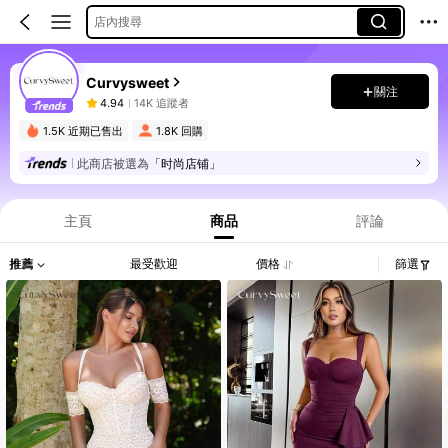
店內搜尋
Curvysweet
關注
4.94
14K 追蹤者
1.5K 近期已售出
1.8K 回購
此商店被選為
「时尚店铺」
主頁
商品
評論
推薦
最受歡迎
價格
篩選