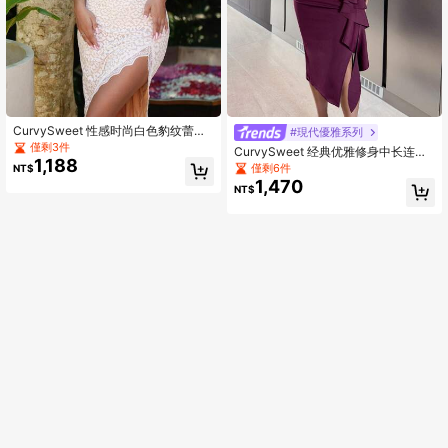
CurvySweet 性感时尚白色豹纹蕾丝
#現代優雅系列
高开衩露背交叉细肩带拼接中长连衣
僅剩3件
CurvySweet 经典优雅修身中长连衣
裙，内置胸罩，婚礼宾客礼服，春季
1,188
裙，荷叶边下摆，内置鱼骨胸衣，适
僅剩6件
NT$
派对
合商务场合、社交活动、婚礼派对等
1,470
NT$
春季穿着。