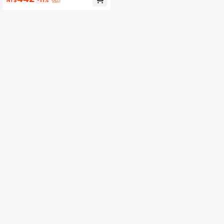
NT$
-11%
估計