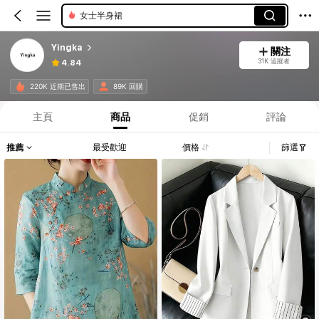
女士長褲
大碼短褲
Yingka
關注
女士西裝套裝
31K 追蹤者
4.84
女士短褲
220K 近期已售出
89K 回購
女士襯衫
主頁
商品
促銷
評論
大碼西裝套裝
推薦
最受歡迎
價格
篩選