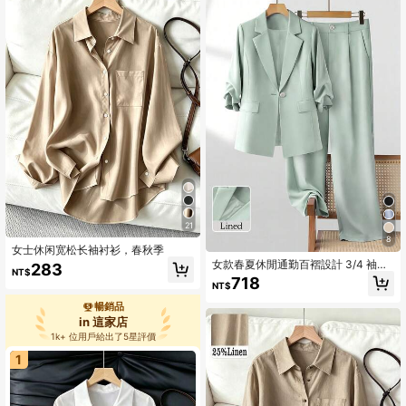
21
8
女士休闲宽松长袖衬衫，春秋季
女款春夏休閒通勤百褶設計 3/4 袖寬
283
NT$
鬆單排扣西裝外套與寬腿褲套裝 秋季
718
NT$
暢銷品
in 這家店
1k+ 位用戶給出了5星評價
1