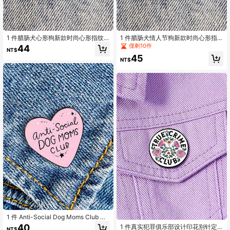
1 件腊肠犬心形狗新款时尚心形指纹
1 件腊肠犬情人节狗新款时尚心形指
心形金属别针趣味复古胸针衬衫翻领
纹心形金属别针趣味复古胸针衬衫翻
僅剩10件
44
NT$
教师包可爱徽章卡通别针衣服包饰学
领教师包可爱徽章卡通别针衣服包饰
45
校 Kpop 背包教师用品包饰办公室配
学校 Kpop 背包教师用品包饰办公室
NT$
饰衬衫夹克珠宝圣诞节万圣节秋冬配
配饰衬衫夹克珠宝圣诞节万圣节秋冬
饰，适合青少年、青年、男士、休
配饰，适合青少年、青年、男士、休
闲、户外、运动、度假、毕业礼物、
闲、户外、运动、度假、毕业礼物、
生日、日常穿着衣服别针教师礼物
生日、日常穿着衣服别针教师礼物
1 件 Anti-Social Dog Moms Club 定
制心形胸针创意金属别针衬衫翻领时
40
1 件真实犯罪俱乐部设计印花别针定
NT$