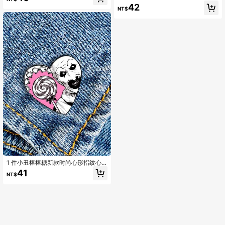
尚装饰适合日常生活穿着情人节别针
制新款时尚胸针配饰女士万圣节礼物
42
用于衣服包饰学校 Kpop 背包教师用
NT$
情人节连衣裙配饰衣服别针包饰背包
品包饰可爱办公室配件衬衫夹克珠宝
学校办公室配饰衬衫夹克珠宝衣服别
圣诞节万圣节秋冬配饰，适合青少
针有趣可爱教师礼物圣诞节
年、青年、男士、休闲、户外、运
动、度假、毕业礼物、生日、日常穿
着衣服别针有趣的教师礼物
1 件小丑棒棒糖新款时尚心形指纹心
形金属别针趣味复古胸针衬衫翻领教
41
NT$
师包可爱徽章卡通别针适合情侣朋友
情人节衣服包饰学校 Kpop 背包教师
用品包饰办公室配件衬衫夹克珠宝圣
诞节万圣节秋冬配饰，适合青少年、
青年、男士、休闲、户外、运动、度
假、毕业礼物、生日、日常穿着衣服
别针教师礼物