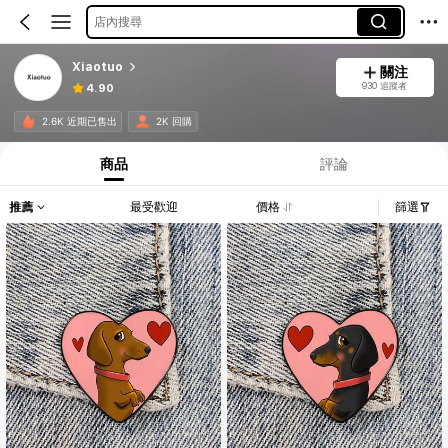
店內搜尋
Xiaotuo
關注
930 追蹤者
4.90
2.6K 近期已售出
2K 回購
商品
評論
推薦
最受歡迎
價格
篩選