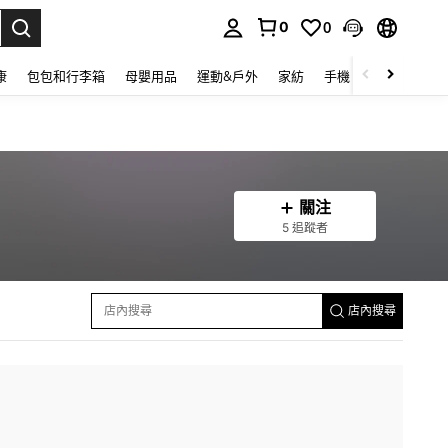
0
0
lect.
康
包包和行李箱
母嬰用品
運動&戶外
家紡
手機 & 手機配件
關注
5 追蹤者
店內搜尋