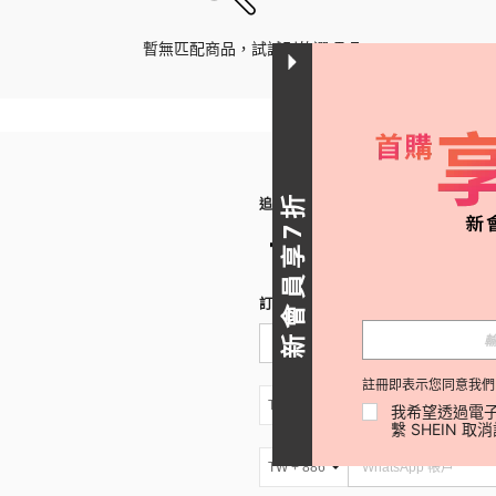
暫無匹配商品，試試別的選項吧。
新會員享7折
追蹤我們
訂閱SHEIN電子報，搶先了解新品速遞
註冊即表示您同意我們
TW + 886
我希望透過電子
繫 SHEIN 取
TW + 886