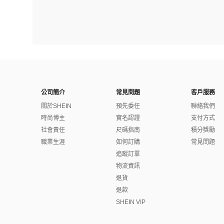
公司簡介
常見問題
客戶服務
關於SHEIN
預先委任
聯絡我們
時尚博主
實名認證
支付方式
社會責任
尺碼指南
積分獎勵
職業生涯
如何訂購
常見問題
追蹤訂單
物流資訊
退貨
退款
SHEIN VIP