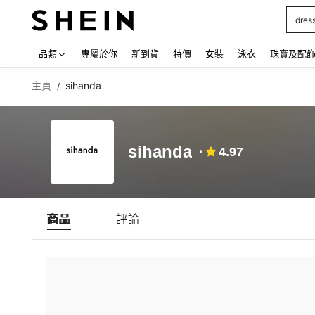
dres
Use up
品類
專屬於你
新到貨
特價
女裝
泳衣
珠寶及配
主頁
sihanda
/
sihanda
4.97
商品
評論