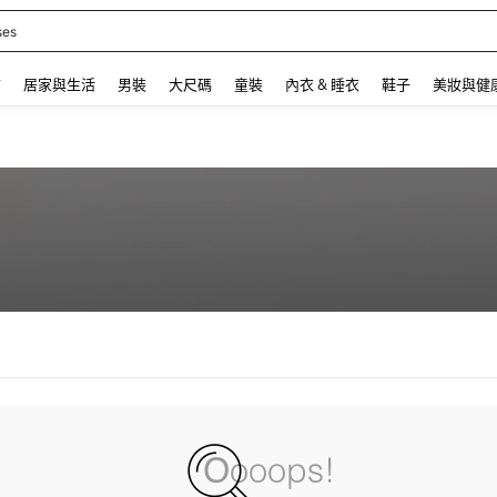
ses
 and down arrow keys to navigate search 最近搜尋 and 搜索發現. Press Enter to se
飾
居家與生活
男裝
大尺碼
童裝
內衣 & 睡衣
鞋子
美妝與健